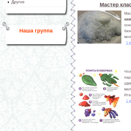
Другое
Мастер кла
Мас
нам
осн
Наша группа
баз
мол
1 
Что
пар
уди
мал
Ита
1 