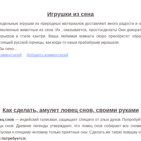
Игрушки из сена
одельные игрушки из природных материалов доставляют много радости и о
иколепные животные из сена. Их , оказывается, простосделать! Они декора
ерьеров в стиле кантри. Ваша любимая комната скоро приобретет обра
тоящей русской горницы, как когда-то наши прабабушки украшали.
бы сено...
комментарий
Добавить комментарий
Как сделать, амулет ловец снов, своими руками
ец снов
— индейский талисман, защищает спящего от злых духов. Попробуйт
ца снов. Древние легенды утверждают, что ловец снов собирает все снов
пуская к спящему человеку только приятные сны. Сделать же такую ловушку с
 потребуется: