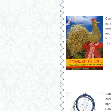
Сам
вел
инт
нас
Что
1 
Лов
лов
про
Нам