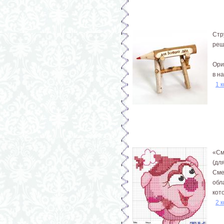
Стр
реш
Ори
в н
1 
«См
(дл
Сме
обл
кот
2 