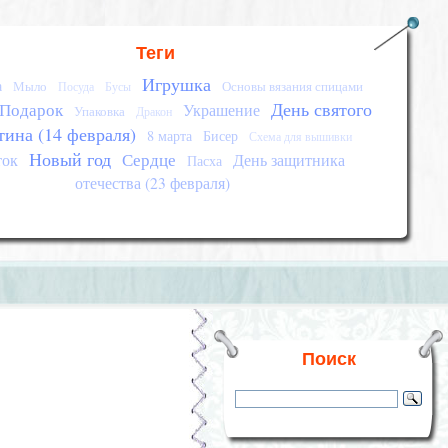
Теги
Игрушка
а
Мыло
Основы вязания спицами
Посуда
Бусы
День святого
Подарок
Украшение
Упаковка
Дракон
тина (14 февраля)
8 марта
Бисер
Схема для вышивки
Новый год
Сердце
ток
День защитника
Пасха
отечества (23 февраля)
Поиск