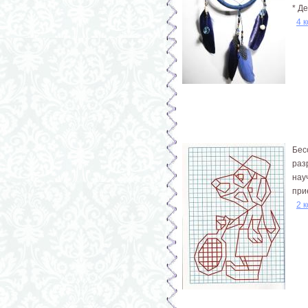
* Д
4 
Бес
раз
нау
при
2 