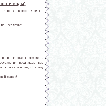
ности воды)
плавет на поверхности воды.
 по 1 дес ложке)
овое о планетах и звёздах, а
воображения предлагаем Вам
дётся по душе и Вам, и Вашему
вой краской...