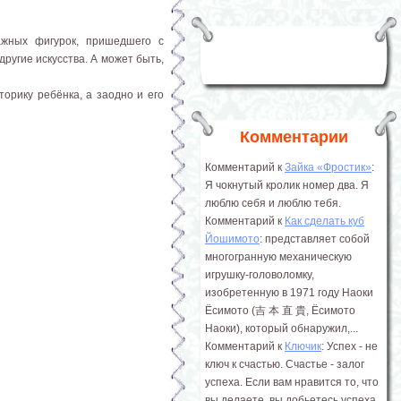
ажных фигурок, пришедшего с
другие искусства. А может быть,
торику ребёнка, а заодно и его
Комментарии
Комментарий к
Зайка «Фростик»
:
Я чокнутый кролик номер два. Я
люблю себя и люблю тебя.
Комментарий к
Как сделать куб
Йошимото
: представляет собой
многогранную механическую
игрушку-головоломку,
изобретенную в 1971 году Наоки
Ёсимото (吉 本 直 貴, Ёсимото
Наоки), который обнаружил,...
Комментарий к
Ключик
: Успех - не
ключ к счастью. Счастье - залог
успеха. Если вам нравится то, что
вы делаете, вы добьетесь успеха.