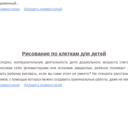
еревянный...
комментария
Добавить комментарий
Рисование по клеткам для детей
спорно, изобразительную деятельность дети дошкольного возраста счит
рисовав себя фломастерами или испачкав акварелью, ребенок понимает
чить ребенка рисовать, если вы сами этого не умеете? Не спешите расстра
емов, с помощью которых можно создавать оригинальные работы, даже не име
комментария
Добавить комментарий