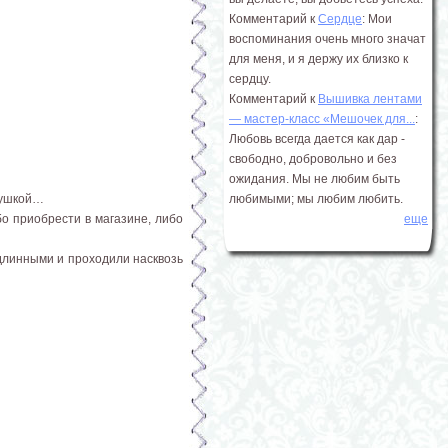
Комментарий к
Сердце
: Мои
воспоминания очень много значат
для меня, и я держу их близко к
сердцу.
Комментарий к
Вышивка лентами
― мастер-класс «Мешочек для...
:
Любовь всегда дается как дар -
свободно, добровольно и без
ожидания. Мы не любим быть
укушкой…
любимыми; мы любим любить.
о приобрести в магазине, либо
еще
длинными и проходили насквозь