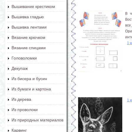
Вышивание крестиком
В ч
Вышивка гладью
Вос
все
Вышивка лентами
Ори
инте
Вязание крючком
1 
Вязание спицами
Головоломки
Декупаж
Из бисера и бусин
Из бумаги и картона
Из дерева
1 
Из проволоки
Из природных материалов
Карвинг