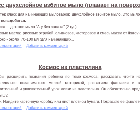
сс двухслойное взбитое мыло (плавает на поверх
тер класс для начинающих мыловаров: двухслойное взбитое мыло. Это мыло 
 понадобится:
ова - детское мыло "Агу без запаха" (2 кус)
овые масла: рисовых отрубей, оливковое, касторовое и смесь масел от Ikarov (
око - около 70-100 мл (для начинающих...
комментарий
Добавить комментарий
Космос из пластилина
бы расширить познания ребёнка по теме космоса, рассказать что-то н
аллельно позаниматься мелкой моторикой, развитием фантазии и 
вительный и увлекательный урок лепки из пластелина. Он обязательно при
ышу.
к. Найдите картонную коробку или лист плотной бумаги. Покрасьте ее фиолето
комментарий
Добавить комментарий