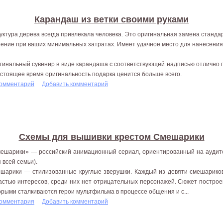
Карандаш из ветки своими руками
уктура дерева всегда привлекала человека. Это оригинальная замена станд
ение при ваших минимальных затратах. Имеет удачное место для нанесения
гинальный сувенир в виде карандаша с соответствующей надписью отлично п
астоящее время оригинальность подарка ценится больше всего.
комментарий
Добавить комментарий
Схемы для вышивки крестом Смешарики
ешарики» — российский анимационный сериал, ориентированный на аудит
я всей семьи).
шарики — стилизованные круглые зверушки. Каждый из девяти смешариков
астью интересов, среди них нет отрицательных персонажей. Сюжет построе
орыми сталкиваются герои мультфильма в процессе общения и с...
комментария
Добавить комментарий