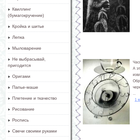
Квиллинг
(бумагокручение)
Кройка и шитье
Лепка
Мыловарение
Не выбрасывай,
Час
пригодится
А э
изв
Оригами
Обр
Папье-маше
чер
...
Плетение и ткачество
1 
Рисование
Роспись
Свечи своими руками