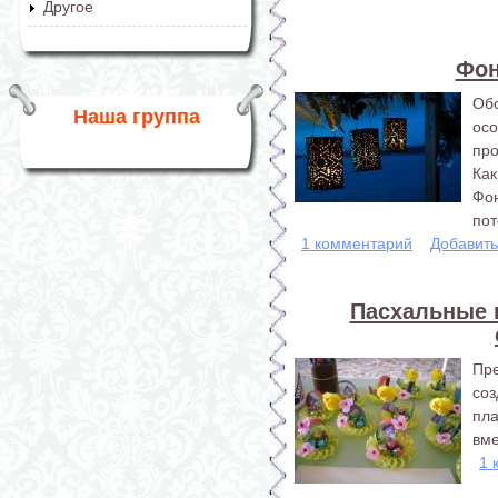
Другое
Фон
Обо
Наша группа
ос
про
Как
Фон
пот
1 комментарий
Добавит
Пасхальные 
Пр
со
пла
вме
1 