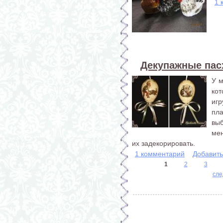
1 
Декупажные пас
У м
ко
иг
пл
выб
ме
их задекорировать.
1 комментарий
Добавит
1
2
3
Страницы
сле