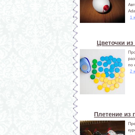
Ав
Ada
1 
Цветочки из
Пр
раз
по 
2 
Плетение из 
Пр
кур