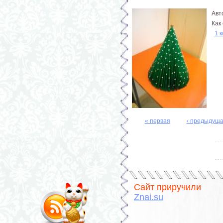
Авт
Как
1 
« первая
‹ предыдущ
Страницы
Сайт приручили
Znai.su