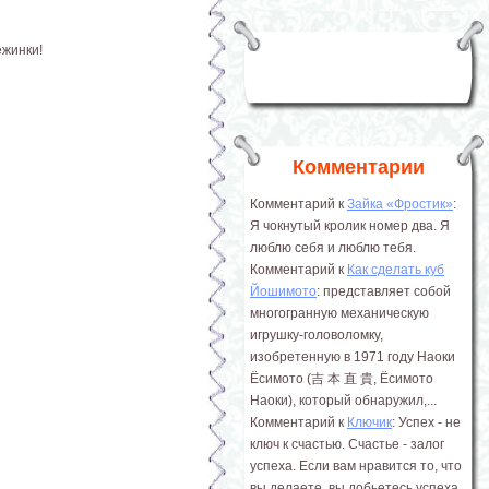
ежинки!
Комментарии
Комментарий к
Зайка «Фростик»
:
Я чокнутый кролик номер два. Я
люблю себя и люблю тебя.
Комментарий к
Как сделать куб
Йошимото
: представляет собой
многогранную механическую
игрушку-головоломку,
изобретенную в 1971 году Наоки
Ёсимото (吉 本 直 貴, Ёсимото
Наоки), который обнаружил,...
Комментарий к
Ключик
: Успех - не
ключ к счастью. Счастье - залог
успеха. Если вам нравится то, что
вы делаете, вы добьетесь успеха.