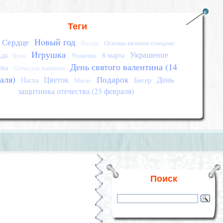
Теги
Новый год
Сердце
Основы вязания спицами
Посуда
Игрушка
Украшение
да
8 марта
Упаковка
Бусы
День святого валентина (14
тка
Схема для вышивки
аля)
Подарок
Цветок
День
Пасха
Бисер
Мыло
защитника отечества (23 февраля)
Поиск