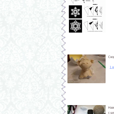
Ско
1 
Нав
с ш