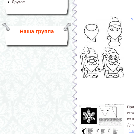
Другое
15
Наша группа
При
сто
их 
Дав
1 