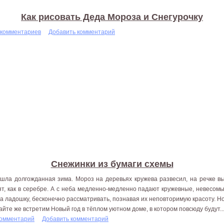
Как рисовать Деда Мороза и Снегурочку
 комментариев
Добавить комментарий
Снежинки из бумаги схемы
шла долгожданная зима. Мороз на деревьях кружева развесил, на речке в
ят, как в серебре. А с неба медленно-медленно падают кружевные, невесом
на ладошку, бесконечно рассматривать, познавая их неповторимую красоту. Н
айте же встретим Новый год в тёплом уютном доме, в котором повсюду будут..
комментарий
Добавить комментарий