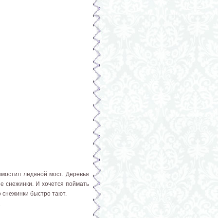
ымостил ледяной мост. Деревья
ые снежинки. И хочется поймать
о снежинки быстро тают.
.