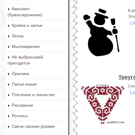
Квиллинг
В д
(бумагокручение)
Эти
2 
Кройка и шитье
Лепка
Мыловарение
Не выбрасывай,
пригодится
Оригами
Треуг
Папье-маше
Схе
2 
Плетение и ткачество
Рисование
Роспись
Свечи своими руками