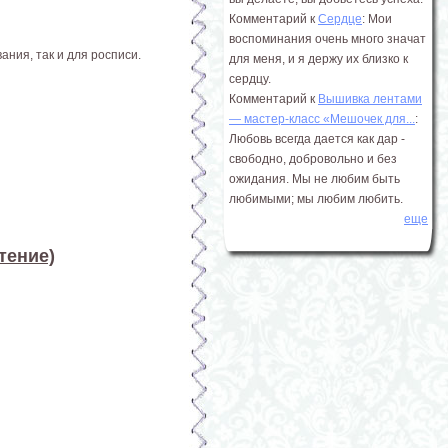
Комментарий к
Сердце
: Мои
воспоминания очень много значат
ания, так и для росписи.
для меня, и я держу их близко к
сердцу.
Комментарий к
Вышивка лентами
― мастер-класс «Мешочек для...
:
Любовь всегда дается как дар -
свободно, добровольно и без
ожидания. Мы не любим быть
любимыми; мы любим любить.
еще
тение)