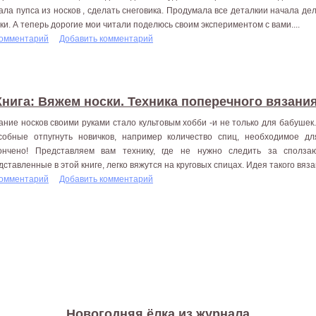
ала пупса из носков , сделать снеговика. Продумала все деталкии начала дел
ки. А теперь дорогие мои читали поделюсь своим экспериментом с вами....
комментарий
Добавить комментарий
Книга: Вяжем носки. Техника поперечного вязания
ание носков своими руками стало культовым хобби -и не только для бабушек
собные отпугнуть новичков, например количество спиц, необходимое д
ончено! Представляем вам технику, где не нужно следить за сполз
дставленные в этой книге, легко вяжутся на круговых спицах. Идея такого вяз
комментарий
Добавить комментарий
Новогодняя ёлка из журнала