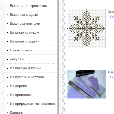
Вышивание крестиком
Зим
Вышивка гладью
1 
Вышивка лентами
Вязание крючком
Вязание спицами
Головоломки
Декупаж
Из бисера и бусин
Оче
Из бумаги и картона
1 
Из дерева
Из проволоки
Из природных материалов
Карвинг