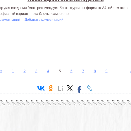
ор для создания ёлок, рекомендует брать журналы формата A4, объем около 
 офисный вариант - эта ёлочка самое оно
комментарий
Добавить комментарий
ая
1
2
3
4
5
6
7
8
9
…