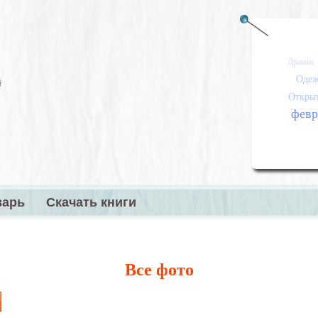
Дракон
Одеж
Откры
февр
варь
Скачать книги
меню
Все фото