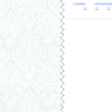
« первая
‹ предыдущ
Страницы
10
11
12