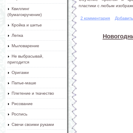
пластики с любым изобра
Квиллинг
(бумагокручение)
2 комментария
Добавит
Кройка и шитье
Новогодн
Лепка
Мыловарение
Не выбрасывай,
пригодится
Оригами
Папье-маше
Плетение и ткачество
Рисование
Роспись
Свечи своими руками