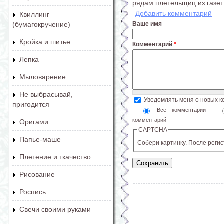
рядам плетельщиц из газет
Добавить комментарий
Квиллинг
Ваше имя
(бумагокручение)
Кройка и шитье
Комментарий
*
Лепка
Мыловарение
Не выбрасывай,
Уведомлять меня о новых 
пригодится
Все комментарии
комментарий
Оригами
CAPTCHA
Папье-маше
Собери картинку. После реги
Плетение и ткачество
Рисование
Роспись
Свечи своими руками