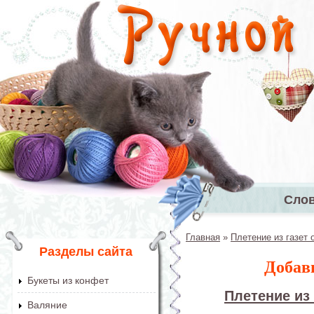
Перейти к основному содержанию
Сло
Главное 
Главная
»
Плетение из газет 
Вы здесь
Разделы сайта
Добав
Букеты из конфет
Плетение из 
Валяние