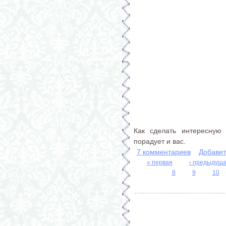
Как сделать интересную 
порадует и вас.
7 комментариев
Добавит
« первая
‹ предыдущ
Страницы
8
9
10