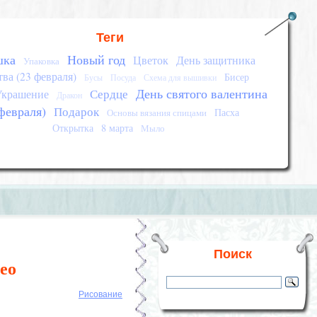
Теги
шка
Новый год
Цветок
День защитника
Упаковка
тва (23 февраля)
Бисер
Бусы
Посуда
Схема для вышивки
День святого валентина
Сердце
Украшение
Дракон
февраля)
Подарок
Пасха
Основы вязания спицами
Открытка
8 марта
Мыло
Поиск
део
Рисование