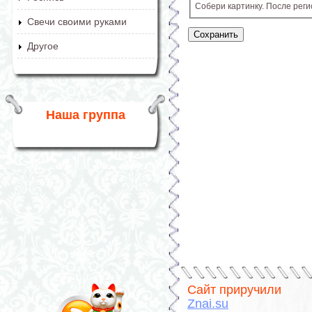
Собери картинку. После рег
Свечи своими руками
Другое
Наша группа
Сайт приручили
Znai.su