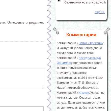
баллончиков с краской
ещё >>
ете. Отношение определяет,
Комментарии
Комментарий к
Зайка «Фростик»
:
Я чокнутый кролик номер два. Я
люблю себя и люблю тебя.
Комментарий к
Как сделать куб
Йошимото
: представляет собой
многогранную механическую
игрушку-головоломку,
изобретенную в 1971 году Наоки
Ёсимото (吉 本 直 貴, Ёсимото
Наоки), который обнаружил,...
Комментарий к
Ключик
: Успех - не
ключ к счастью. Счастье - залог
успеха. Если вам нравится то, что
вы делаете, вы добьетесь успеха.