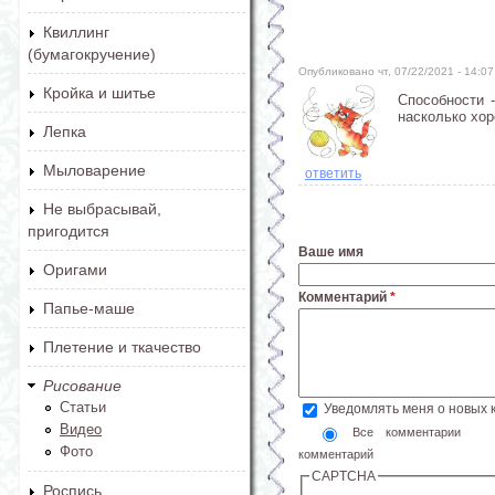
Квиллинг
(бумагокручение)
Опубликовано чт, 07/22/2021 - 14:
Кройка и шитье
Способности 
насколько хор
Лепка
Мыловарение
ответить
Не выбрасывай,
пригодится
Ваше имя
Оригами
Комментарий
*
Папье-маше
Плетение и ткачество
Рисование
Статьи
Уведомлять меня о новых
Видео
Все комментарии
Фото
комментарий
CAPTCHA
Роспись