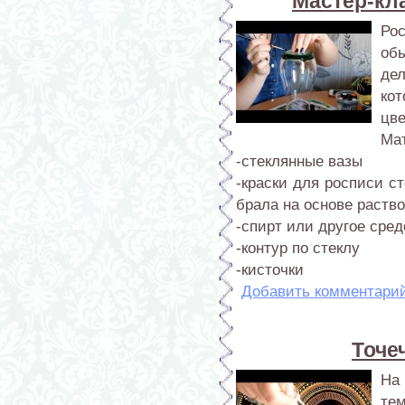
Мастер-кла
Ро
об
де
ко
цве
Ма
-стеклянные вазы
-краски для росписи ст
брала на основе раство
-спирт или другое сре
-контур по стеклу
-кисточки
Добавить комментари
Точе
На 
тем