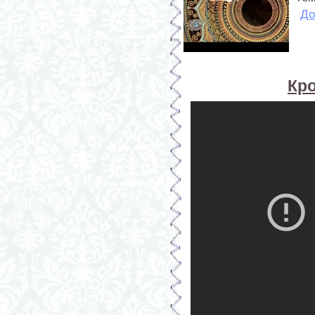
До
Кр