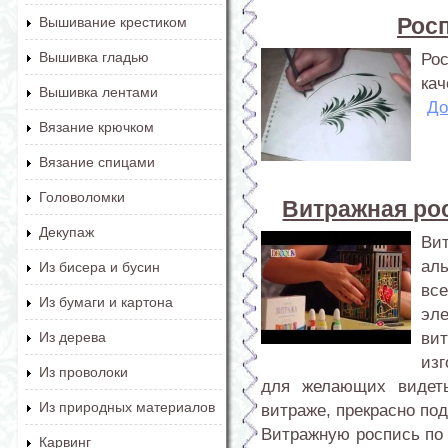
Росп
Вышивание крестиком
Вышивка гладью
Ро
кач
Вышивка лентами
До
Вязание крючком
Вязание спицами
Головоломки
Витражная рос
Декупаж
Ви
ал
Из бисера и бусин
вс
Из бумаги и картона
эл
ви
Из дерева
из
Из проволоки
для желающих видеть
Из природных материалов
витраже, прекрасно под
Витражную роспись по
Карвинг