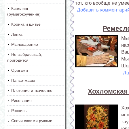
тот, кто вообще не уме
Квиллинг
Добавить комментари
(бумагокручение)
Кройка и шитье
Ремесло
Лепка
Мы
Мыловарение
нар
Ва
Не выбрасывай,
Мы 
пригодится
Ше
Оригами
До
Папье-маше
Хохломская 
Плетение и ткачество
Рисование
Хох
Роспись
ис
Свечи своими руками
за
юве