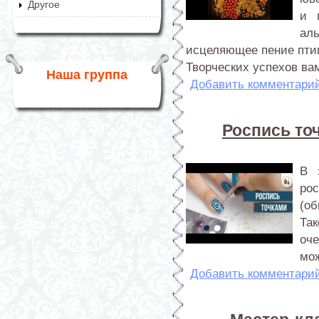
Другое
и 
ал
исцеляющее пение птиц
Творческих успехов вам
Наша группа
Добавить комментари
Роспись то
В 
ро
(о
Та
оч
мож
Добавить комментари