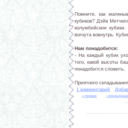
Помните, как малень
кубиков? Дэйв Митчелл
колумбийские кубики.
вогнута вовнутрь. Куби
Нам понадобится:
- На каждый кубик ухо
того, какой высоты ба
понадобится сложить.
Приятного складывания
1 комментарий
Доба
« первая
‹ предыдуща
Страницы