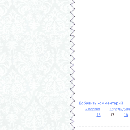
Добавить комментарий
« первая
‹ предыдущ
Страницы
16
17
18