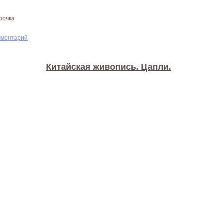
рочка
мментарий
Китайская живопись. Цапли.