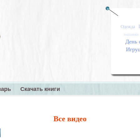
Одежда
вышивки
День 
Игру
варь
Скачать книги
меню
Все видео