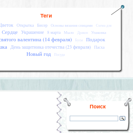
Теги
Цветок
Открытка
Бисер
Основы вязания спицами
Схема для
Сердце
Украшение
8 марта
Мыло
Упаковка
Дракон
святого валентина (14 февраля)
Подарок
Бусы
шка
День защитника отечества (23 февраля)
Пасха
Новый год
Посуда
Поиск