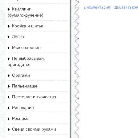
2 комментария
Добавить ко
Квиллинг
(бумагокручение)
Кройка и шитье
Лепка
Мыловарение
Не выбрасывай,
пригодится
Оригами
Папье-маше
Плетение и ткачество
Рисование
Роспись
Свечи своими руками