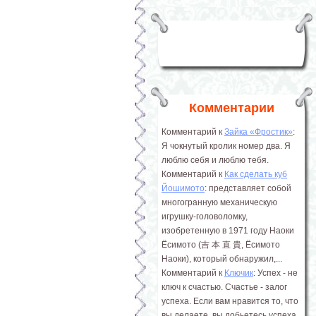
Комментарии
Комментарий к
Зайка «Фростик»
:
Я чокнутый кролик номер два. Я
люблю себя и люблю тебя.
Комментарий к
Как сделать куб
Йошимото
: представляет собой
многогранную механическую
игрушку-головоломку,
изобретенную в 1971 году Наоки
Ёсимото (吉 本 直 貴, Ёсимото
Наоки), который обнаружил,...
Комментарий к
Ключик
: Успех - не
ключ к счастью. Счастье - залог
успеха. Если вам нравится то, что
вы делаете, вы добьетесь успеха.