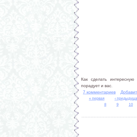
Как сделать интересную 
порадует и вас.
7 комментариев
Добавит
« первая
‹ предыдущ
Страницы
8
9
10