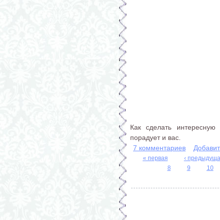
Как сделать интересную 
порадует и вас.
7 комментариев
Добавит
« первая
‹ предыдущ
Страницы
8
9
10