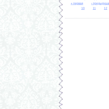
« первая
‹ предыдущ
Страницы
10
11
12