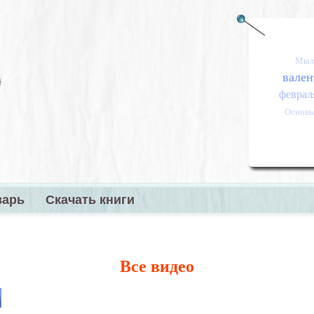
Мыл
вален
феврал
Основы
варь
Скачать книги
меню
Все видео