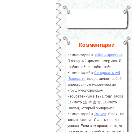
Комментарии
Комментарий к
Зайка «Фростик»
:
Я чокнутый кролик номер два. Я
люблю себя и люблю тебя.
Комментарий к
Как сделать куб
Йошимото
: представляет собой
многогранную механическую
игрушку-головоломку,
изобретенную в 1971 году Наоки
Ёсимото (吉 本 直 貴, Ёсимото
Наоки), который обнаружил,...
Комментарий к
Ключик
: Успех - не
ключ к счастью. Счастье - залог
успеха. Если вам нравится то, что
вы делаете, вы добьетесь успеха.