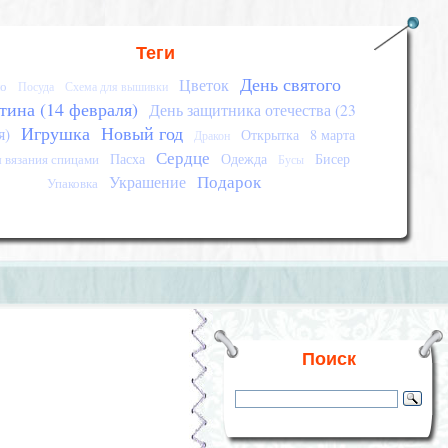
Теги
День святого
Цветок
о
Посуда
Схема для вышивки
тина (14 февраля)
День защитника отечества (23
Игрушка
Новый год
я)
Открытка
8 марта
Дракон
Сердце
Пасха
Одежда
Бисер
 вязания спицами
Бусы
Подарок
Украшение
Упаковка
Поиск