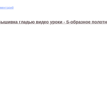
мментарий
ышивка гладью видео уроки - S-образное полот