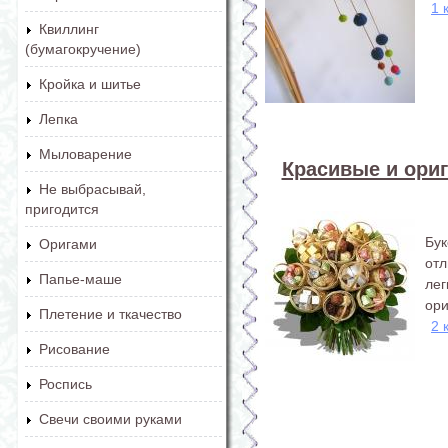
1 
Квиллинг
(бумагокручение)
Кройка и шитье
Лепка
Мыловарение
Красивые и ори
Не выбрасывай,
пригодится
Бу
Оригами
от
Папье-маше
ле
ори
Плетение и ткачество
2 
Рисование
Роспись
Свечи своими руками