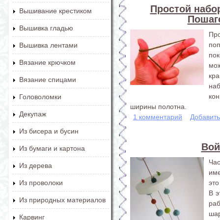
Простой набор
Вышивание крестиком
Пошаг
Вышивка гладью
Про
по
Вышивка лентами
пок
Вязание крючком
мо
кр
Вязание спицами
на
ко
Головоломки
ширины полотна.
Декупаж
1 комментарий
Добавит
Из бисера и бусин
Вой
Из бумаги и картона
Ча
Из дерева
име
это
Из проволоки
В э
Из природных материалов
ра
шар
Карвинг