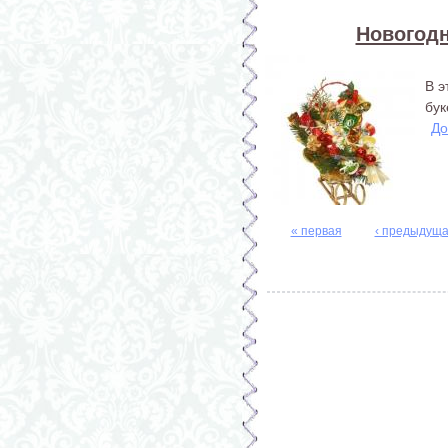
Новогодн
В э
бук
До
« первая
‹ предыдущ
Страницы