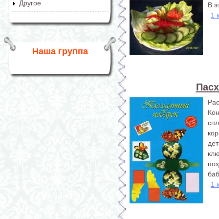
Другое
В э
1 
Наша группа
Пасх
Ра
Ко
спл
ко
де
клю
по
баб
1 