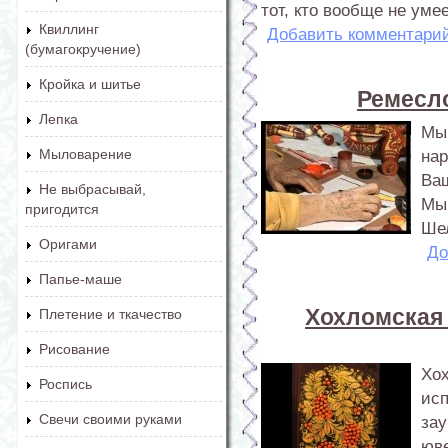
тот, кто вообще не уме
Квиллинг
Добавить комментари
(бумагокручение)
Кройка и шитье
Ремесло
Лепка
Мы
Мыловарение
нар
Ва
Не выбрасывай,
Мы 
пригодится
Ше
Оригами
До
Папье-маше
Хохломская 
Плетение и ткачество
Рисование
Хох
Роспись
ис
Свечи своими руками
за
юве