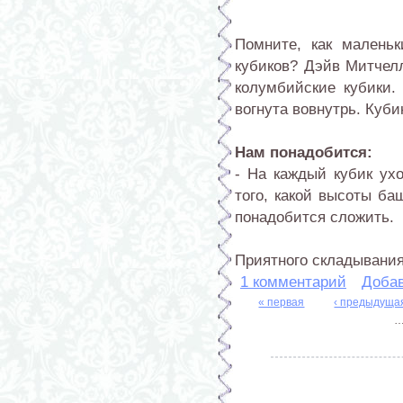
Помните, как малень
кубиков? Дэйв Митчелл
колумбийские кубики.
вогнута вовнутрь. Куби
Нам понадобится:
- На каждый кубик ухо
того, какой высоты ба
понадобится сложить.
Приятного складывания
1 комментарий
Доба
« первая
‹ предыдуща
Страницы