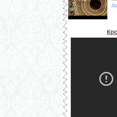
До
Кр