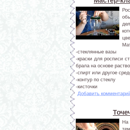
Мастер-кла
Ро
об
де
ко
цве
Ма
-стеклянные вазы
-краски для росписи ст
брала на основе раство
-спирт или другое сре
-контур по стеклу
-кисточки
Добавить комментари
Точе
На 
тем