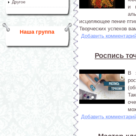
Другое
и 
ал
исцеляющее пение птиц
Творческих успехов вам
Наша группа
Добавить комментари
Роспись то
В 
ро
(о
Та
оч
мож
Добавить комментари