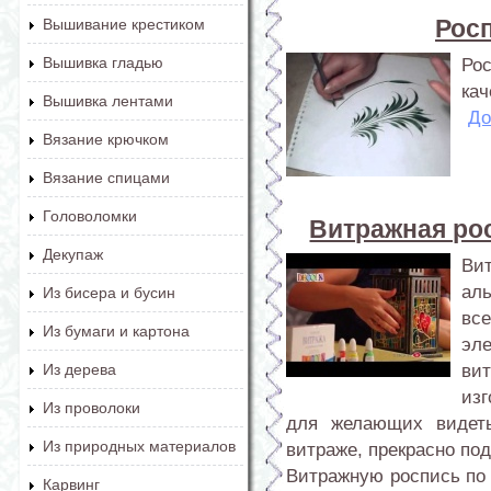
Росп
Вышивание крестиком
Вышивка гладью
Ро
кач
Вышивка лентами
До
Вязание крючком
Вязание спицами
Головоломки
Витражная рос
Декупаж
Ви
ал
Из бисера и бусин
вс
Из бумаги и картона
эл
ви
Из дерева
из
Из проволоки
для желающих видеть
Из природных материалов
витраже, прекрасно под
Витражную роспись по
Карвинг