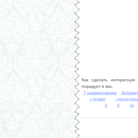
Как сделать интересную 
порадует и вас.
7 комментариев
Добавит
« первая
‹ предыдущ
Страницы
8
9
10