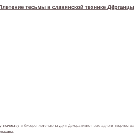
Плетение тесьмы в славянской технике Дёрганцы
у ткачеству и бисероплетению студии Декоративно-прикладного творчест
ивахина.