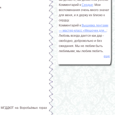
Комментарий к
Сердце
: Мои
.
воспоминания очень много значат
для меня, и я держу их близко к
сердцу.
Комментарий к
Вышивка лентами
― мастер-класс «Мешочек для...
:
Любовь всегда дается как дар -
свободно, добровольно и без
ожидания. Мы не любим быть
любимыми; мы любим любить.
еще
ва МГДДЮТ на Воробьёвых горах