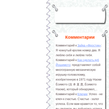
Комментарии
Комментарий к
Зайка «Фростик»
:
Я чокнутый кролик номер два. Я
люблю себя и люблю тебя.
Комментарий к
Как сделать куб
Йошимото
: представляет собой
многогранную механическую
игрушку-головоломку,
изобретенную в 1971 году Наоки
Ёсимото (吉 本 直 貴, Ёсимото
Наоки), который обнаружил,...
Комментарий к
Ключик
: Успех - не
ключ к счастью. Счастье - залог
успеха. Если вам нравится то, что
вы делаете, вы добьетесь успеха.