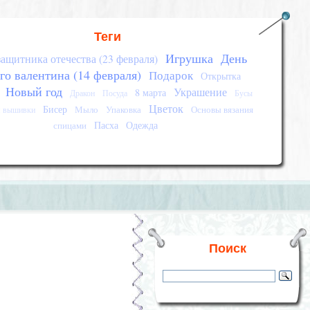
Теги
Игрушка
День
защитника отечества (23 февраля)
го валентина (14 февраля)
Подарок
Открытка
Новый год
Украшение
8 марта
Дракон
Посуда
Бусы
Цветок
Бисер
Мыло
Упаковка
Основы вязания
я вышивки
Пасха
Одежда
спицами
Поиск