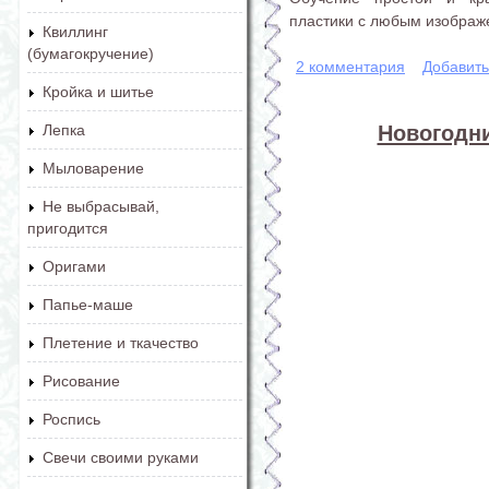
пластики с любым изобра
Квиллинг
(бумагокручение)
2 комментария
Добавит
Кройка и шитье
Новогодн
Лепка
Мыловарение
Не выбрасывай,
пригодится
Оригами
Папье-маше
Плетение и ткачество
Рисование
Роспись
Свечи своими руками