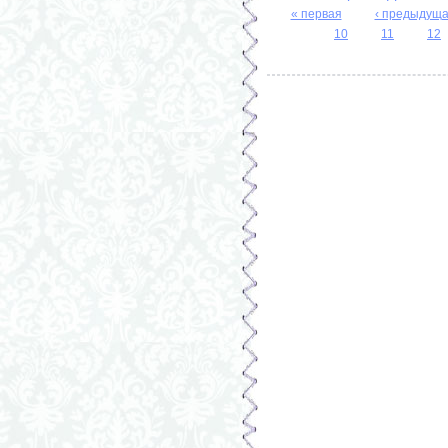
« первая
‹ предыдущ
Страницы
10
11
12