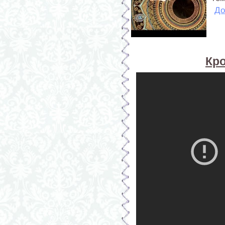
До
Кр