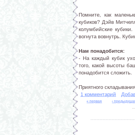
Помните, как малень
кубиков? Дэйв Митчелл
колумбийские кубики.
вогнута вовнутрь. Куби
Нам понадобится:
- На каждый кубик ухо
того, какой высоты ба
понадобится сложить.
Приятного складывания
1 комментарий
Доба
« первая
‹ предыдуща
Страницы