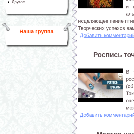
Другое
и 
ал
исцеляющее пение птиц
Творческих успехов вам
Наша группа
Добавить комментари
Роспись то
В 
ро
(о
Та
оч
мож
Добавить комментари