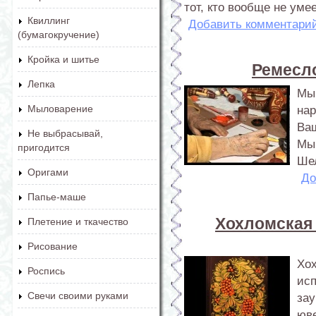
тот, кто вообще не уме
Квиллинг
Добавить комментари
(бумагокручение)
Кройка и шитье
Ремесло
Лепка
Мы
Мыловарение
нар
Ва
Не выбрасывай,
Мы 
пригодится
Ше
Оригами
До
Папье-маше
Хохломская 
Плетение и ткачество
Рисование
Хох
Роспись
ис
Свечи своими руками
за
юве