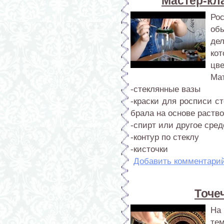
Мастер-кла
Ро
об
де
ко
цве
Ма
-стеклянные вазы
-краски для росписи ст
брала на основе раство
-спирт или другое сре
-контур по стеклу
-кисточки
Добавить комментари
Точе
На 
тем