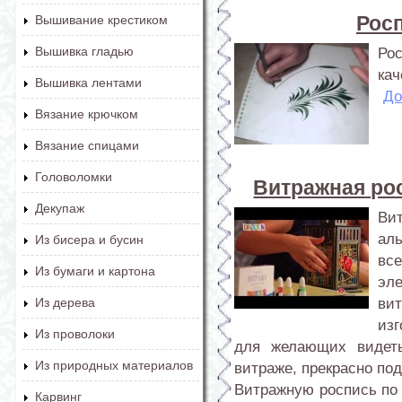
Росп
Вышивание крестиком
Вышивка гладью
Ро
кач
Вышивка лентами
До
Вязание крючком
Вязание спицами
Головоломки
Витражная рос
Декупаж
Ви
ал
Из бисера и бусин
вс
Из бумаги и картона
эл
ви
Из дерева
из
Из проволоки
для желающих видеть
Из природных материалов
витраже, прекрасно под
Витражную роспись по
Карвинг