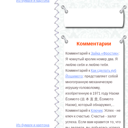
Из бумаги и картона
Комментарии
Комментарий к
Зайка «Фростик»
:
Я чокнутый кролик номер два. Я
люблю себя и люблю тебя.
Комментарий к
Как сделать куб
Йошимото
: представляет собой
многогранную механическую
игрушку-головоломку,
изобретенную в 1971 году Наоки
Ёсимото (吉 本 直 貴, Ёсимото
Наоки), который обнаружил,...
Комментарий к
Ключик
: Успех - не
ключ к счастью. Счастье - залог
успеха. Если вам нравится то, что
Из бумаги и картона
вы делаете, вы добьетесь успеха.