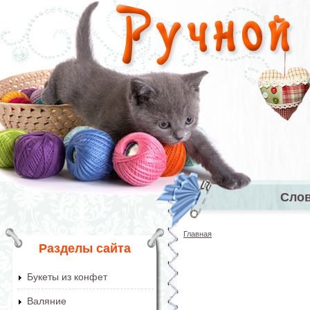
Перейти к основному содержанию
Сло
Главное 
Главная
Вы здесь
Разделы сайта
Букеты из конфет
Валяние