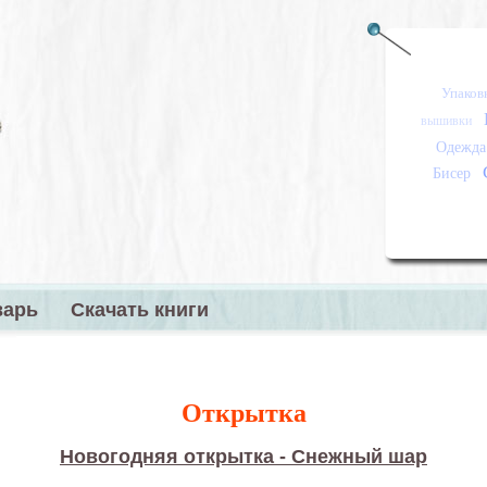
Упаков
вышивки
Одежда
Бисер
варь
Скачать книги
меню
Открытка
Новогодняя открытка - Снежный шар