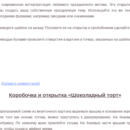
 современная интерпретация любимого праздничного мотива. Эту открытк
бы создать вашу собственную праздничную тему. Используйте эту же те
огодними формами, например звездами или снежинками.
еведите шаблон на кальку. Положите ее на открытку и пробойником сделайте 
омощью булавки проколите отверстия в картоне в точках, указанных на шабло
тка с елкой
Добавить комментарий
Коробочка и открытка «Шоколадный торт»
прилагаемой схеме из визиточного картона вырежьте крышку и основание коро
ле того как основа готова, можно приступать к декорированию. На боков
апбумагу. По нижнему краю приклейте тесьму. На боковые части крышки п
ку, чтобы создать эффект крема.