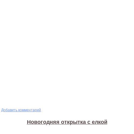
ытка - Снежный шар
Добавить комментарий
Новогодняя открытка с елкой