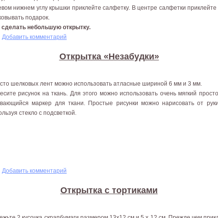
евом нижнем углу крышки приклейте салфетку. В центре салфетки приклейте
ковывать подарок.
о сделать небольшую открытку.
рытка «Шоколадный торт»
Добавить комментарий
Открытка «Незабудки»
сто шелковых лент можно использовать атласные шириной 6 мм и 3 мм.
есите рисунок на ткань. Для этого можно использовать очень мягкий прос
вающийся маркер для ткани. Простые рисунки можно нарисовать от руки
ользуя стекло с подсветкой.
удки»
Добавить комментарий
Открытка с тортиками
ежьте 2 кусочка скрапбумаги размером 13x12 см и 5 х 12 см. Прежде чем прик