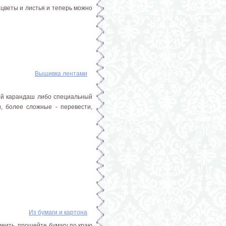
 цветы и листья и теперь можно
Вышивка лентами
той карандаш либо специальный
, более сложные - перевести,
Из бумаги и картона
леить, прошейте бумагу по краю