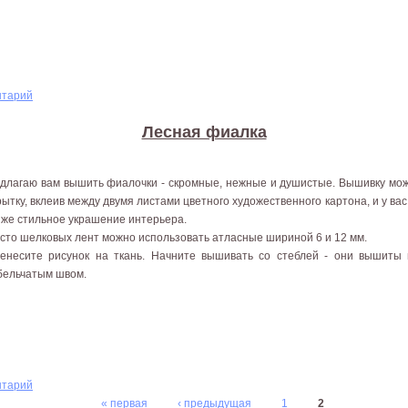
нтарий
Лесная фиалка
длагаю вам вышить фиалочки - скромные, нежные и душистые. Вышивку мож
рытку, вклеив между двумя листами цветного художественного картона, и у ва
 же стильное украшение интерьера.
сто шелковых лент можно использовать атласные шириной 6 и 12 мм.
енесите рисунок на ткань. Начните вышивать со стеблей - они вышиты
бельчатым швом.
нтарий
« первая
‹ предыдущая
1
2