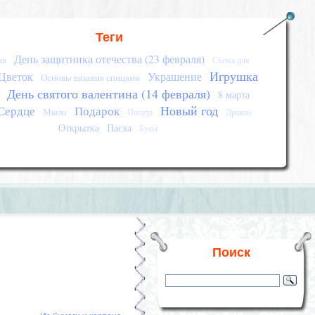
Теги
День защитника отечества (23 февраля)
ка
Схема для
Игрушка
Цветок
Украшение
Основы вязания спицами
День святого валентина (14 февраля)
8 марта
Новый год
Сердце
Подарок
Мыло
Посуда
Дракон
Открытка
Пасха
Бусы
Поиск