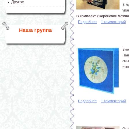
Другое
В л
упа
В комплект к коробочке можн
Подробнее
о Коробочка и отк
1 комментарий
Наша группа
Вме
Нан
смы
исп
Подробнее
о Открытка «Незаб
1 комментарий
Отр