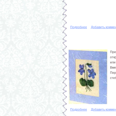
Подробнее
о Открытка к Пасхе
Добавить комме
Пре
отк
или
Вме
Пер
сте
Подробнее
о Лесная фиалка
Добавить комме