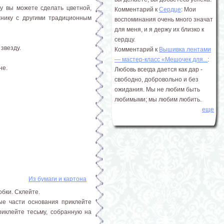
у вы можете сделать цветной,
Комментарий к
Сердце
: Мои
хнику с другими традиционным
воспоминания очень много значат
для меня, и я держу их близко к
сердцу.
звезду.
Комментарий к
Вышивка лентами
― мастер-класс «Мешочек для...
:
не.
Любовь всегда дается как дар -
свободно, добровольно и без
ожидания. Мы не любим быть
любимыми; мы любим любить.
еще
Из бумаги и картона
бки. Склейте.
ые части основания приклейте
риклейте тесьму, собранную на