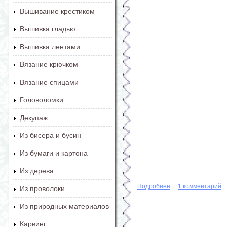
Вышивание крестиком
Вышивка гладью
Вышивка лентами
Вязание крючком
Вязание спицами
Головоломки
Декупаж
Из бисера и бусин
Из бумаги и картона
Из дерева
Подробнее
о Новогодняя откр
1 комментарий
Из проволоки
Из природных материалов
Карвинг