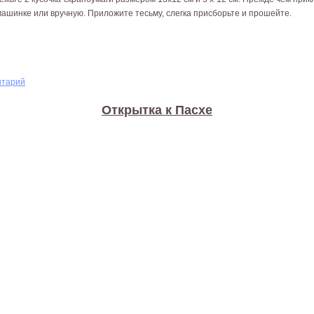
машинке или вручную. Приложите тесьму, слегка присборьте и прошейте.
ками
нтарий
Открытка к Пасхе