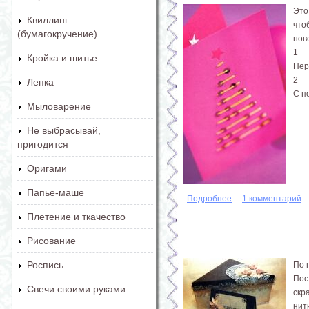
Это
Квиллинг
что
(бумагокручение)
нов
1
Кройка и шитье
Пер
2
Лепка
С п
Мыловарение
Не выбрасывай,
пригодится
Оригами
Папье-маше
Подробнее
о Новогодняя откры
1 комментарий
Плетение и ткачество
Рисование
Роспись
По 
Пос
Свечи своими руками
скр
нит