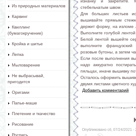
изнанку и закрепите.
Из природных материалов
стебельчатым швом.
Для больших листьев и
Карвинг
вышивайте прямым стежко
держит форму, на изломе л
Квиллинг
Выполните голубой лентой 
(бумагокручение)
Белой лентой вышейте сер
Кройка и шитье
выполните французский
розовые бутоны, а затем ч
Лепка
Если после выполнения вы
надо аккуратно постират
Мыловарение
пяльцах, иначе вышивку по
Не выбрасывай,
Осталось оформить вышивку
пригодится
двумя листами цветного ху
Добавить комментарий
Оригами
Папье-маше
Плетение и ткачество
Рисование
Опубликовано сб, 07/24/2021 -
Роспись