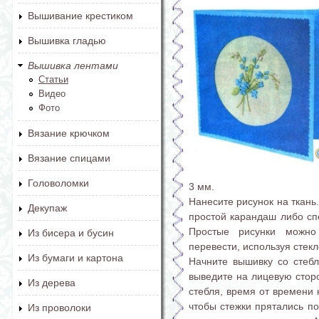
Вышивание крестиком
Вышивка гладью
Вышивка лентами
Статьи
Видео
Фото
Вязание крючком
Вязание спицами
Головоломки
3 мм.
Нанесите рисунок на ткань
Декупаж
простой карандаш либо с
Простые рисунки можно
Из бисера и бусин
перевести, используя стекл
Из бумаги и картона
Начните вышивку со стеб
выведите на лицевую сторо
Из дерева
стебля, время от времени 
чтобы стежки прятались по
Из проволоки