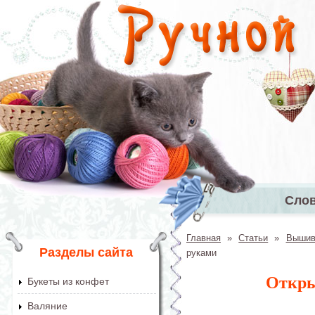
Перейти к основному содержанию
Сло
Главное 
Главная
»
Статьи
»
Вышив
Вы здесь
Разделы сайта
руками
Откры
Букеты из конфет
Валяние