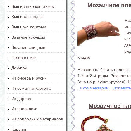
Мозаичное плет
Вышивание крестиком
Вышивка гладью
Мо
мо
Вышивка лентами
низ
Вязание крючком
чи
две
Вязание спицами
ря
кладке.
Головоломки
Декупаж
Низание на 1 нить полосы 
1-й и 2-й ряды. Закрепит
Из бисера и бусин
(она на рисунке круглая). Н
1 комментарий
Добавит
Из бумаги и картона
Из дерева
Мозаичное пле
Из проволоки
Из природных материалов
Карвинг