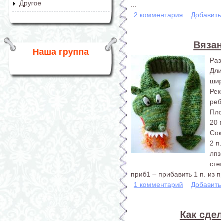
Другое
...
2 комментария
Добавит
Вяза
Наша группа
Раз
Дл
шир
Ре
реб
Пло
20 
Со
2 п
лпз
сте
приб1 – прибавить 1 п. из 
1 комментарий
Добавит
Как сде