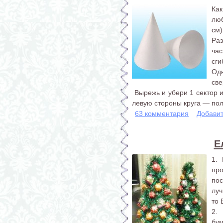
Ка
лю
см)
Ра
час
сги
Одн
све
Вырежь и убери 1 сектор и
левую стороны круга — пол
63 комментария
Добави
Е
1.
про
пос
луч
то 
2.
бум