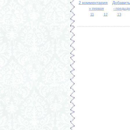
2 комментария
Добавит
« первая
‹ предыд
11
12
13
Страницы