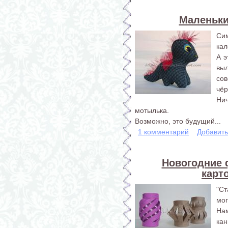
Маленьки
Си
кал
А 
вы
со
чёр
Ни
мотылька.
Возможно, это будущий...
1 комментарий
Добавит
Новогодние 
карт
"С
мог
На
кан