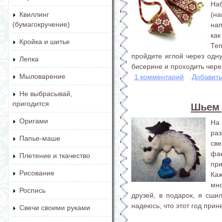
Наб
(н
Квиллинг
(бумагокручение)
на
как
Кройка и шитье
Те
пройдите иглой через одн
Лепка
бисерине и проходить через
Мыловарение
1 комментарий
Добавит
Не выбрасывай,
пригодится
Шьем 
Оригами
На
ра
Папье-маше
св
фан
Плетение и ткачество
пр
Рисование
Каж
мно
Роспись
друзей, в подарок, я сши
надеюсь, что этот год прин
Свечи своими руками