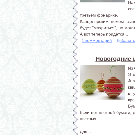
На
св
третьем фонарике.
Канцелярским ножом вып
будет "махриться", но мож
А вот теперь придётся...
1 комментарий
Добавит
Новогодние 
Из 
Эт
Ju
кви
к 
кра
Бум
Если нет цветной бумаги, 
цветных.
Для...