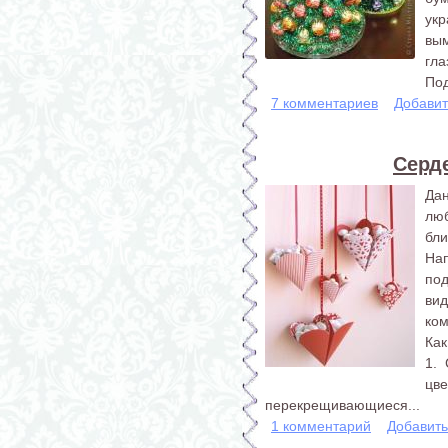
укр
вым
гла
Под
7 комментариев
Добавит
Серд
Да
люб
бл
На
по
ви
ком
Как
1. 
цве
перекрещивающиеся...
1 комментарий
Добавит