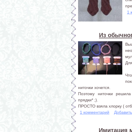
пре
1 
Из обычно
Вы
не
мул
Для
Что
пок
ниточки хочется.
Поэтому ниточки решила 
прядки* ;).
ПРОСТО взяла хлорку ( отбе
1 комментарий
Добавит
Имитация 