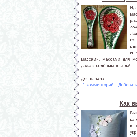
Ид
мас
рас
лож
Ло
коп
гл
сп
массами, массами для мо
даже и солёным тестом!
Для начала...
1 комментарий
Добавит
Как 
Вы
ко
в 
ук