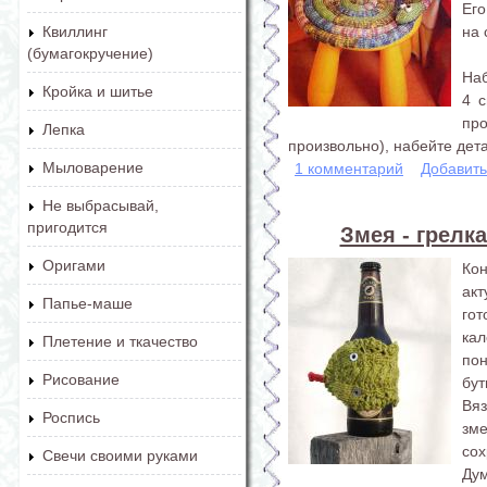
Его
на 
Квиллинг
(бумагокручение)
Наб
Кройка и шитье
4 с
пр
Лепка
произвольно), набейте дета
Мыловарение
1 комментарий
Добавит
Не выбрасывай,
пригодится
Змея - грелк
Оригами
Ко
акт
Папье-маше
го
кал
Плетение и ткачество
по
Рисование
бут
Вя
Роспись
зм
сох
Свечи своими руками
Дум