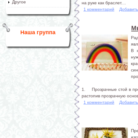
Другое
на руке как браслет....
1 комментарий
Добавит
М
Наша группа
Ра
явл
В 
нуж
кра
си
про
1. Прозрачные стой в про
растопив прозрачную основу
1 комментарий
Добавит
Пр
из