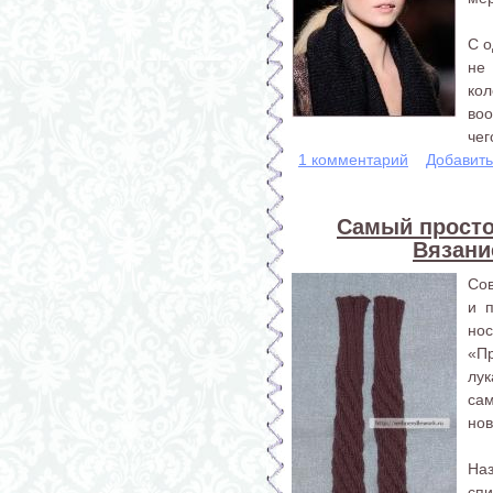
С о
не
ко
воо
чего
1 комментарий
Добавит
Самый просто
Вязани
Сов
и 
нос
«П
лу
сам
нов
На
сп