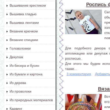
Роспись 
Вышивание крестиком
Се
Вышивка гладью
об
пр
Вышивка лентами
хэ
Вязание крючком
ст
пов
Вязание спицами
Для подобного декора 
Головоломки
аппликацию или декупаж 
Декупаж
росписью.
Для этого мы будем испо
Из бисера и бусин
также...
3 комментария
Добавит
Из бумаги и картона
Из дерева
Вяза
Из проволоки
Вот
Из природных материалов
его
или
Карвинг