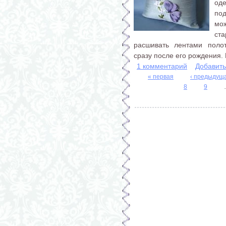
од
под
мож
ст
расшивать лентами полот
сразу после его рождения. 
1 комментарий
Добавит
« первая
‹ предыдущ
8
9
Страницы