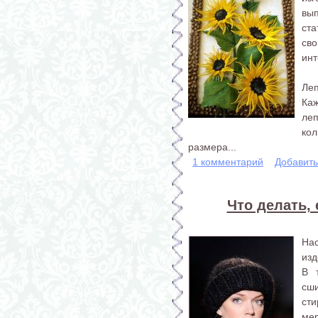
вы
ст
св
инт
Леп
Ка
леп
кол
размера...
1 комментарий
Добавит
Что делать, 
Нас
изд
В 
сш
сти
мер