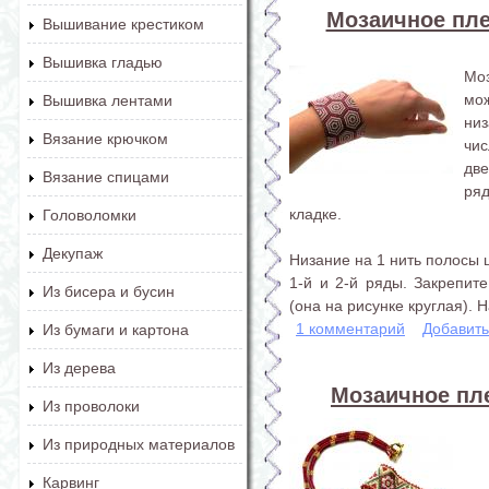
Мозаичное плет
Вышивание крестиком
Вышивка гладью
Мо
мо
Вышивка лентами
низ
Вязание крючком
чи
две
Вязание спицами
ря
кладке.
Головоломки
Декупаж
Низание на 1 нить полосы 
1-й и 2-й ряды. Закрепит
Из бисера и бусин
(она на рисунке круглая). Н
1 комментарий
Добавит
Из бумаги и картона
Из дерева
Мозаичное пле
Из проволоки
Из природных материалов
Карвинг