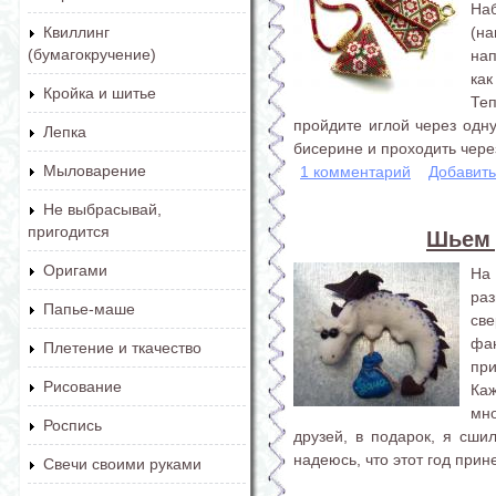
Наб
(н
Квиллинг
(бумагокручение)
на
как
Кройка и шитье
Те
пройдите иглой через одн
Лепка
бисерине и проходить через
Мыловарение
1 комментарий
Добавит
Не выбрасывай,
пригодится
Шьем 
Оригами
На
ра
Папье-маше
св
фан
Плетение и ткачество
пр
Рисование
Каж
мно
Роспись
друзей, в подарок, я сши
надеюсь, что этот год прин
Свечи своими руками