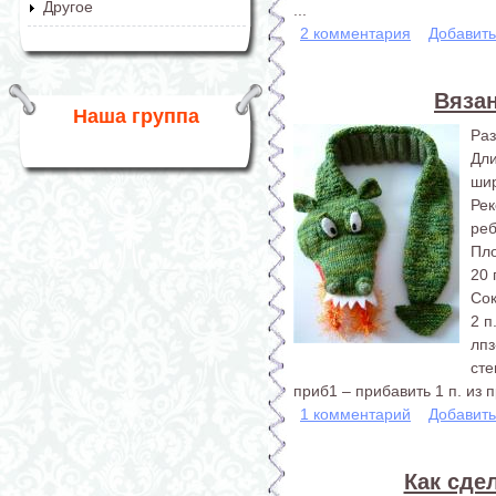
Другое
...
2 комментария
Добавит
Вяза
Наша группа
Раз
Дл
шир
Ре
реб
Пло
20 
Со
2 п
лпз
сте
приб1 – прибавить 1 п. из 
1 комментарий
Добавит
Как сде