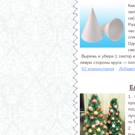
Ка
лю
см)
Ра
час
сги
Одн
све
Вырежь и убери 1 сектор и
левую стороны круга — пол
63 комментария
Добави
Е
1.
про
пос
луч
то 
2.
бум