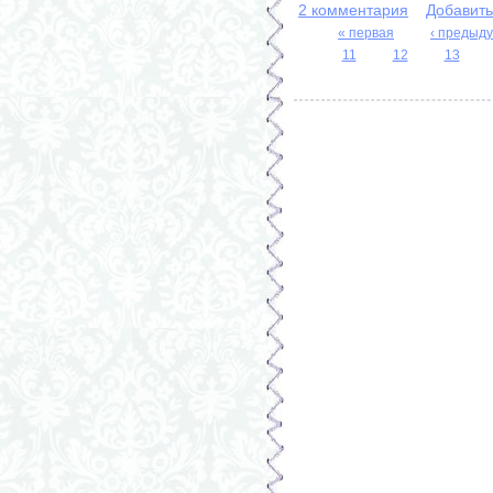
2 комментария
Добавит
« первая
‹ предыд
11
12
13
Страницы