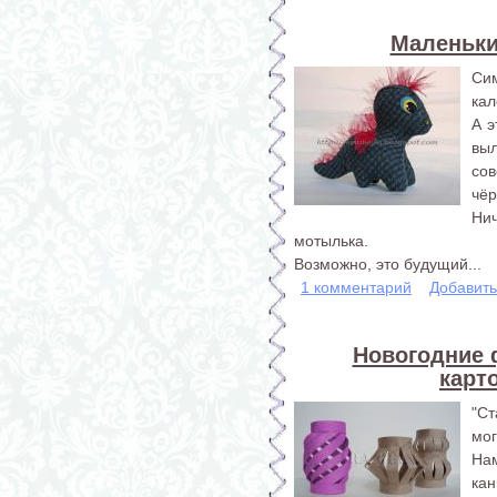
Маленьки
Си
кал
А 
вы
со
чёр
Ни
мотылька.
Возможно, это будущий...
1 комментарий
Добавит
Новогодние 
карт
"С
мог
На
кан