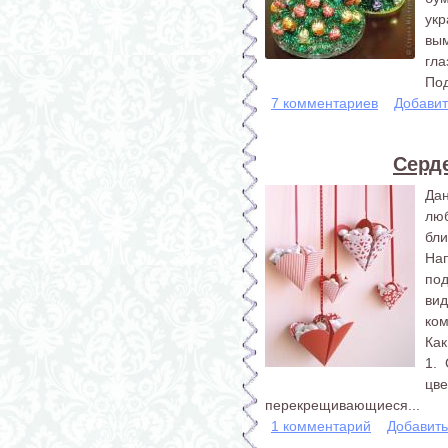
укр
вым
гла
Под
7 комментариев
Добавит
Серд
Да
люб
бл
На
по
ви
ком
Как
1. 
цве
перекрещивающиеся...
1 комментарий
Добавит