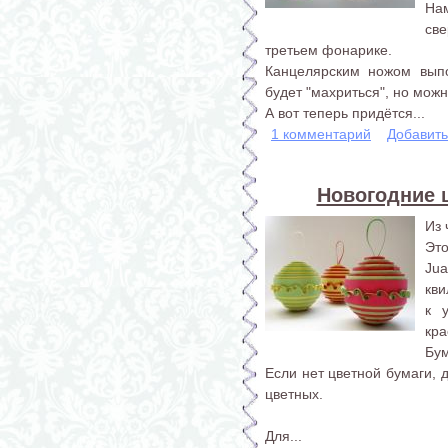
На
св
третьем фонарике.
Канцелярским ножом вып
будет "махриться", но мож
А вот теперь придётся...
1 комментарий
Добавит
Новогодние 
Из 
Эт
Ju
кви
к 
кра
Бум
Если нет цветной бумаги, 
цветных.
Для...