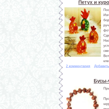
Петух и кур
Пос
Из
бор
ру
фот
Сд
На
ус
све
Во
кле
2 комментария
Добавит
Бусы-
При
Пр
шу
вм