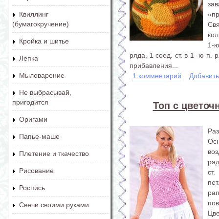
зав
«пр
Квиллинг
(бумагокручение)
Свя
кол
Кройка и шитье
1-ю
ряда, 1 соед. ст. в 1 -ю п
Лепка
прибавления...
Мыловарение
1 комментарий
Добавит
Не выбрасывай,
пригодится
Топ с цветоч
Оригами
Раз
Папье-маше
Осн
воз
Плетение и ткачество
ряд
Рисование
ст.
пе
Роспись
рап
пов
Свечи своими руками
Цв