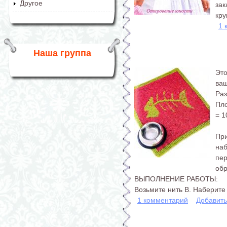
Другое
зак
кру
1 
Наша группа
Эт
ваш
Раз
Пло
= 1
При
на
пер
обр
ВЫПОЛНЕНИЕ РАБОТЫ:
Возьмите нить В. Наберите 8
1 комментарий
Добавит