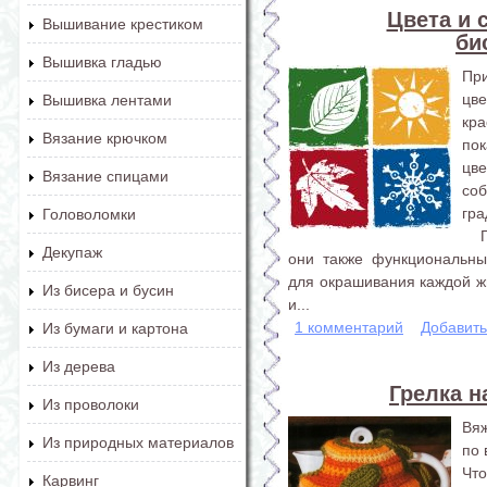
Цвета и 
Вышивание крестиком
би
Вышивка гладью
Пр
цв
Вышивка лентами
кра
Вязание крючком
по
цв
Вязание спицами
со
гра
Головоломки
Пр
Декупаж
они также функциональны
для окрашивания каждой ж
Из бисера и бусин
и...
1 комментарий
Добавит
Из бумаги и картона
Из дерева
Грелка н
Из проволоки
Вяж
Из природных материалов
по
Чт
Карвинг