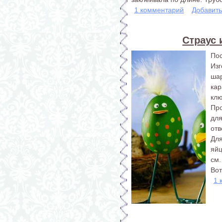
1 комментарий
Добавит
Страус 
Пос
Из
ша
кар
клю
Пр
для
отв
Для
яй
см.
Вот
1 