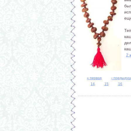
бы
исп
еще
Те
ка
де
каш
2 
Страницы
« первая
‹ предыду
14
15
16