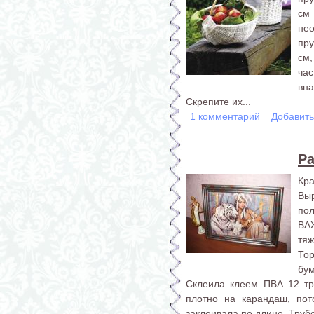
см 
не
пру
см,
ча
вна
Скрепите их...
1 комментарий
Добавит
Ра
Кра
Вы
пол
ВА
тяж
То
бум
Склеила клеем ПВА 12 тр
плотно на карандаш, пот
заклеивала по длине. Трубо