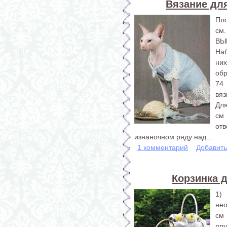
Вязание для
Пло
см.
ВЫ
На
них
обр
74 
вяз
Для
см
отв
изнаночном ряду над...
1 комментарий
Добавит
Корзинка д
1)
нео
см
пру