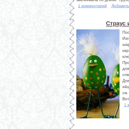
1 комментарий
Добавит
Страус 
Пос
Из
ша
кар
клю
Пр
для
отв
Для
яй
см.
Вот
1 