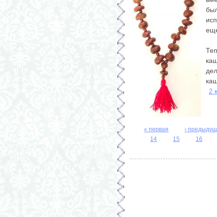
бы
исп
еще
Те
ка
де
каш
2 
Страницы
« первая
‹ предыду
14
15
16