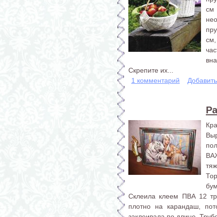
см 
не
пру
см,
ча
вна
Скрепите их...
1 комментарий
Добавит
Ра
Кра
Вы
пол
ВА
тяж
То
бум
Склеила клеем ПВА 12 тр
плотно на карандаш, пот
заклеивала по длине. Трубо