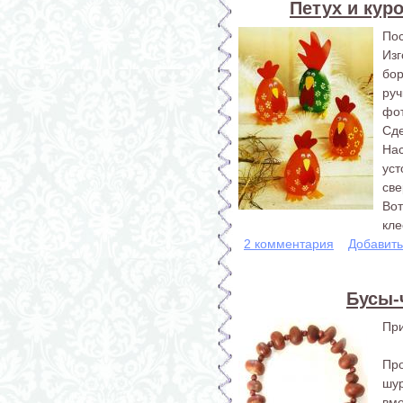
Петух и кур
Пос
Из
бор
ру
фот
Сд
На
ус
све
Во
кле
2 комментария
Добавит
Бусы-
При
Пр
шу
вм