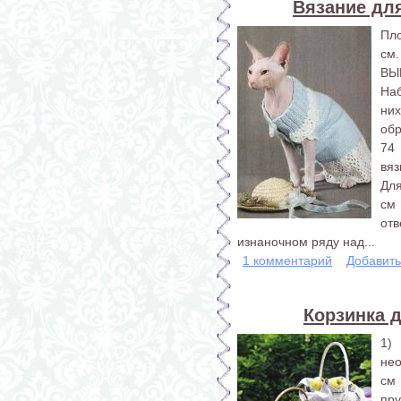
Вязание для
Пло
см.
ВЫ
На
них
обр
74 
вяз
Для
см
отв
изнаночном ряду над...
1 комментарий
Добавит
Корзинка д
1)
нео
см
пру