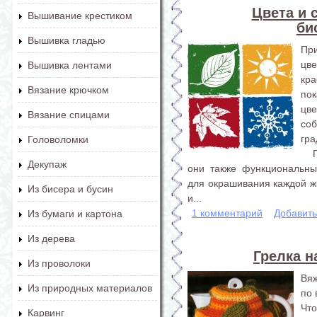
Цвета и 
Вышивание крестиком
би
Вышивка гладью
Пр
цв
Вышивка лентами
кра
Вязание крючком
по
цв
Вязание спицами
со
гра
Головоломки
Пр
Декупаж
они также функциональны
для окрашивания каждой ж
Из бисера и бусин
и...
1 комментарий
Добавит
Из бумаги и картона
Из дерева
Грелка н
Из проволоки
Вяж
Из природных материалов
по
Чт
Карвинг