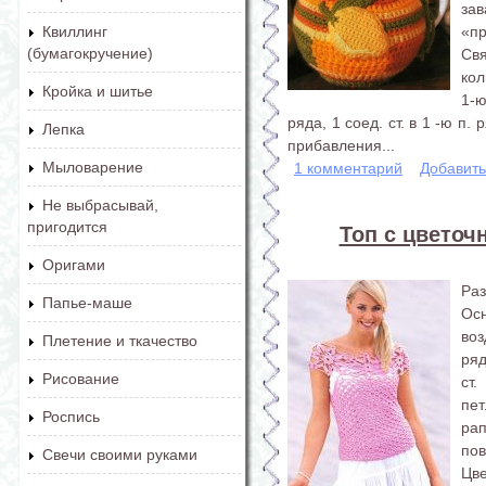
зав
«пр
Квиллинг
(бумагокручение)
Свя
кол
Кройка и шитье
1-ю
ряда, 1 соед. ст. в 1 -ю п
Лепка
прибавления...
Мыловарение
1 комментарий
Добавит
Не выбрасывай,
пригодится
Топ с цветоч
Оригами
Раз
Папье-маше
Осн
воз
Плетение и ткачество
ряд
Рисование
ст.
пе
Роспись
рап
пов
Свечи своими руками
Цв