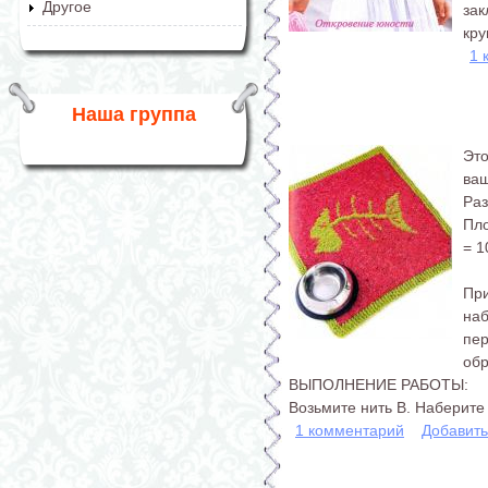
Другое
зак
кру
1 
Наша группа
Эт
ваш
Раз
Пло
= 1
При
на
пер
обр
ВЫПОЛНЕНИЕ РАБОТЫ:
Возьмите нить В. Наберите 8
1 комментарий
Добавит