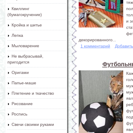
тя
по
Квиллинг
(бумагокручение)
тол
и э
Кройка и шитье
ст
фе
Лепка
декорированного...
Мыловарение
1 комментарий
Добавит
Не выбрасывай,
пригодится
Футбольн
Оригами
Ка
го
Папье-маше
му
му
Плетение и ткачество
яв
Рисование
ре
фу
Роспись
по
фу
Свечи своими руками
яв