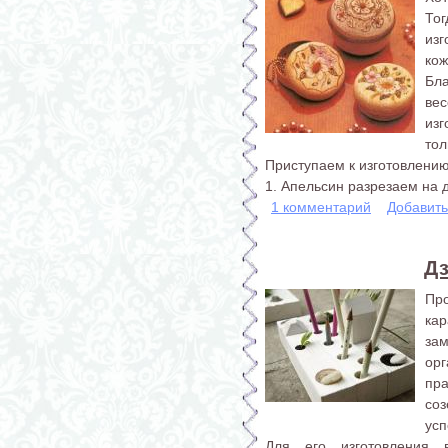
То
из
кож
Бла
вес
изг
тол
Приступаем к изготовлению
1. Апельсин разрезаем на дв
1 комментарий
Добавит
Дз
Пр
ка
за
орг
пр
со
усп
Для его изготовления 