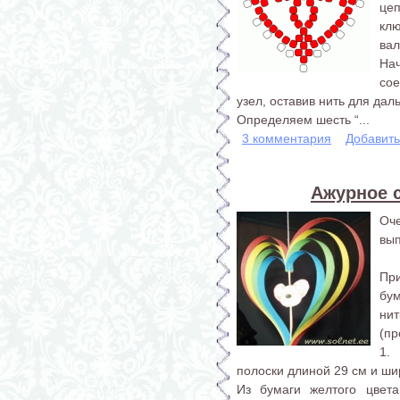
це
кл
вал
На
сое
узел, оставив нить для да
Определяем шесть “...
3 комментария
Добавит
Ажурное 
Оч
вып
При
бум
нит
(пр
1.
полоски длиной 29 см и ши
Из бумаги желтого цвет