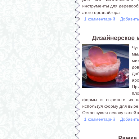
инструменты для деревообр
этого органайзера...
1 комментарий
Добавит
Дизайнерское 
Чу
мы
ми
дов
До
аро
При
пл
формы и вырежьте из по
используя форму для выре
Оставшуюся основу залейте 
1 комментарий
Добавит
Рамка 