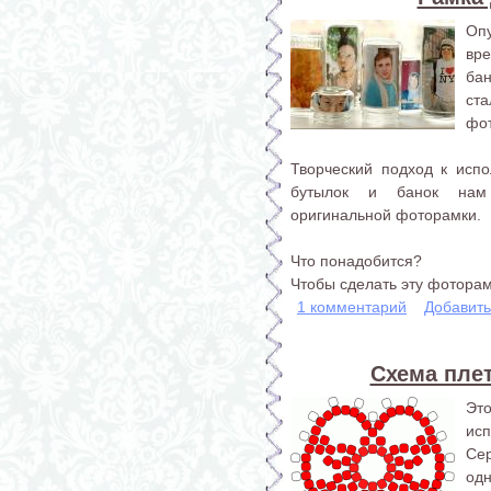
Оп
вре
ба
ст
фо
Творческий подход к исп
бутылок и банок нам 
оригинальной фоторамки.
Что понадобится?
Чтобы сделать эту фоторамк
1 комментарий
Добавит
Схема плет
Эт
ис
Сер
од