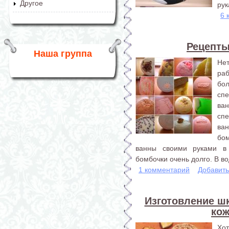
Другое
рук
6 
Рецепты
Наша группа
Не
ра
бол
сп
ва
сп
ва
бо
ванны своими руками в
бомбочки очень долго. В во
1 комментарий
Добавит
Изготовление ш
ко
Хо