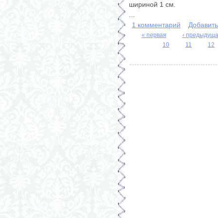
шириной 1 см.
...
1 комментарий
Добавит
« первая
‹ предыдущ
10
11
12
Страницы