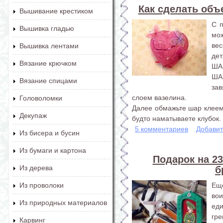
Как сделать объ
Вышивание крестиком
С 
Вышивка гладью
мо
ве
Вышивка лентами
дет
Вязание крючком
ШАГ
ША
Вязание спицами
зав
слоем вазелина.
Головоломки
Далее обмажьте шар клеем 
Декупаж
будто наматываете клубок. 
5 комментариев
Добавит
Из бисера и бусин
Из бумаги и картона
Подарок на 2
Из дерева
б
Ещ
Из проволоки
вои
Из природных материалов
ед
гр
Карвинг