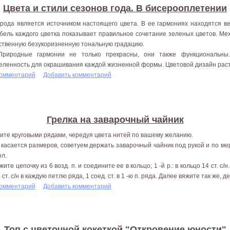
Цвета и стили сезонов года. В бисерооплетении
рода является источником настоящего цвета. В ее гармониях находятся ве
бель каждого цветка показывает правильное сочетание зеленых цветов. Мех
ственную безукоризненную тональную градацию.
родные гармонии не только прекрасны, они также функциональны.
еленность для окрашивания каждой жизненной формы. Цветовой дизайн расте
комментарий
Добавить комментарий
Грелка на заварочный чайник
ите круговыми рядами, чередуя цвета нитей по вашему желанию.
 касается размеров, советуем держать заварочный чайник под рукой и по м
ол.
ите цепочку из 6 возд. п. и соедините ее в кольцо; 1 -й р.: в кольцо 14 ст. с/н., 
 ст. с/н в каждую петлю ряда, 1 соед. ст. в 1 -ю п. ряда. Далее вяжите так же,
комментарий
Добавить комментарий
Топ с цветочной кокеткой "Откровение юности"