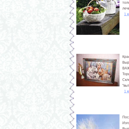
тол
лечь
1 
Кра
Выр
ВАЖ
Тор
Скл
"вы
1 
Пос
Изг
Выр