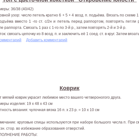
меры: 36/38 (40/42)
овной узор: число петель кратно 6 + 5 + 4 возд. п. подьёма. Вязать по схеме 
подъёма вместо 1 -го ст. с/2н и петель перед раппортом, повторять петли
е раппорта. Связать 1 раз с 1-го по 3-й р., затем повторять 2-й и 3-й р.
ок: связать цепочку из 8 возд. п. и заключить её 1 соед. ст. в круг. Затем вяза
комментарий
Добавить комментарий
Коврик
т мягкий коврик украсит любимое место вашего четвероногого друга.
меры изделия: 19 х 48 х 43 см
ность вязания: чулочная вязка 16 п. х 23 р. = 10 х 10 см
мечание: круговые спицы используются при наборе большого числа п. При с
изн. стор. во избежание образования отверстий.
ПОЛНЕНИЕ РАБОТЫ: