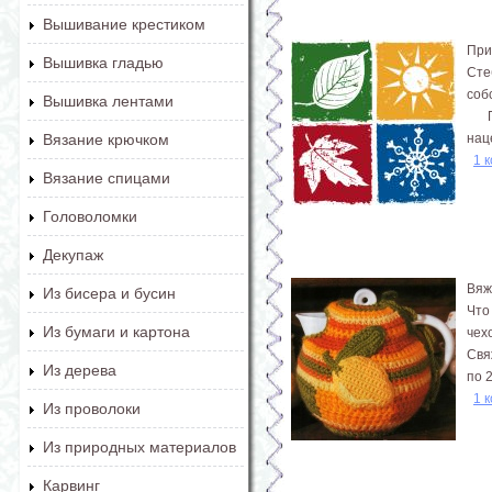
Вышивание крестиком
При
Вышивка гладью
Сте
соб
Вышивка лентами
При
нац
Вязание крючком
1 
Вязание спицами
Головоломки
Декупаж
Вяж
Из бисера и бусин
Что
Из бумаги и картона
чех
Свяж
Из дерева
по 2
1 
Из проволоки
Из природных материалов
Карвинг