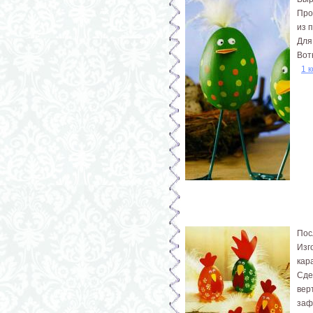
Про
из 
Для
Вот
1 
Пос
Изг
кар
Сде
вер
заф