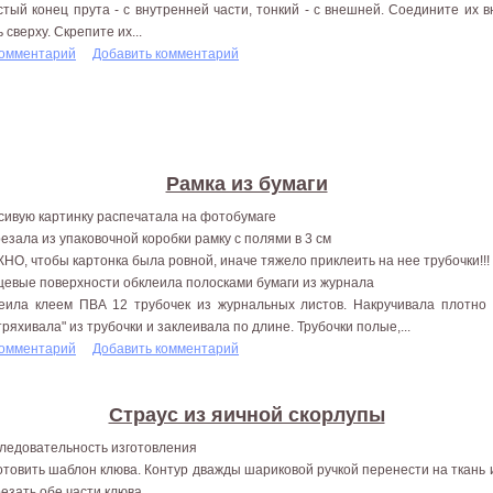
стый конец прута - с внутренней части, тонкий - с внешней. Соедините их 
 сверху. Скрепите их...
комментарий
Добавить комментарий
Рамка из бумаги
сивую картинку распечатала на фотобумаге
езала из упаковочной коробки рамку с полями в 3 см
НО, чтобы картонка была ровной, иначе тяжело приклеить на нее трубочки!!!
цевые поверхности обклеила полосками бумаги из журнала
еила клеем ПВА 12 трубочек из журнальных листов. Накручивала плотно
тряхивала" из трубочки и заклеивала по длине. Трубочки полые,...
комментарий
Добавить комментарий
Страус из яичной скорлупы
ледовательность изготовления
отовить шаблон клюва. Контур дважды шариковой ручкой перенести на ткань
езать обе части клюва.