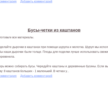
комментария
Добавить комментарий
Бусы-четки из каштанов
готовьте все материалы.
делайте дырочки в каштанах при помощи шурупа и молотка. Шуруп мы исполь
бы наши дырочки были толще. Плоды для поделки лучше использовать свежие,
еревенела.
ерь можно собирать бусы. Чередуйте каштаны и деревянные бусины. Если вы
у: 8 каштанов больших - 1 маленький. В четках у...
комментария
Добавить комментарий