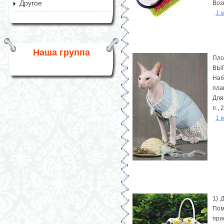
Другое
Воз
1 
Наша группа
Плот
ВЫ
Наб
пла
Для
п., 
1 
1) 
Пом
при