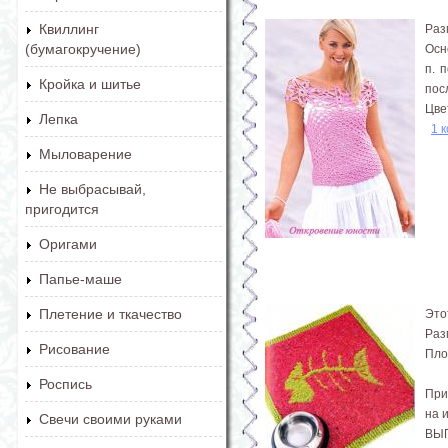
Квиллинг
Раз
(бумагокручение)
Осн
п. 
Кройка и шитье
посл
Цвет
Лепка
1 
Мыловарение
Не выбрасывай,
пригодится
Оригами
Папье-маше
Плетение и ткачество
Это
Раз
Рисование
Плот
Роспись
При
на 
Свечи своими руками
ВЫ