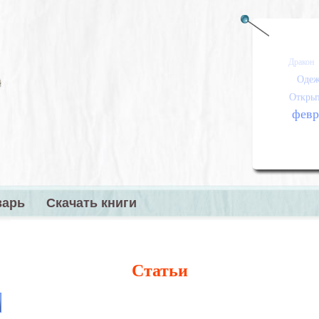
Дракон
Одеж
Откры
февр
варь
Скачать книги
меню
Статьи