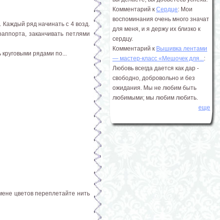
Комментарий к
Сердце
: Мои
воспоминания очень много значат
1. Каждый ряд начинать с 4 возд.
для меня, и я держу их близко к
 раппорта, заканчивать петлями
сердцу.
Комментарий к
Вышивка лентами
ть круговыми рядами по...
― мастер-класс «Мешочек для...
:
Любовь всегда дается как дар -
свободно, добровольно и без
ожидания. Мы не любим быть
любимыми; мы любим любить.
еще
мене цветов переплетайте нить