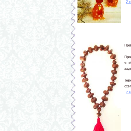
2 
При
Про
что
зад
Теп
схем
2 
Страницы