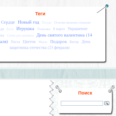
Теги
Новый год
Сердце
Основы вязания спицами
Посуда
Игрушка
Украшение
да
8 марта
Упаковка
Бусы
День святого валентина (14
тка
Схема для вышивки
аля)
Подарок
Цветок
День
Пасха
Бисер
Мыло
защитника отечества (23 февраля)
Поиск