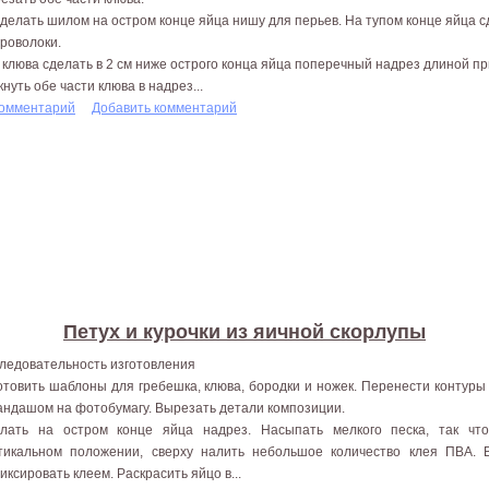
делать шилом на остром конце яйца нишу для перьев. На тупом конце яйца с
проволоки.
 клюва сделать в 2 см ниже острого конца яйца поперечный надрез длиной пр
кнуть обе части клюва в надрез...
комментарий
Добавить комментарий
Петух и курочки из яичной скорлупы
ледовательность изготовления
отовить шаблоны для гребешка, клюва, бородки и ножек. Перенести контуры
андашом на фотобумагу. Вырезать детали композиции.
лать на остром конце яйца надрез. Насыпать мелкого песка, так чт
тикальном положении, сверху налить небольшое количество клея ПВА. 
иксировать клеем. Раскрасить яйцо в...