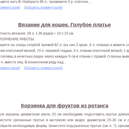
ьмите нить В. Наберите 80 п., провяжите 5 р. платочн....
комментарий
Добавить комментарий
Вязание для кошек. Голубое платье
ность вязания: 28 п. х 36 рядов = 10 х 10 см.
ПОЛНЕНИЕ РАБОТЫ:
ерите на спицы голубой пряжей 82 п. (из них 2 кром., 6 п. планки) и вяжите с
нки платочной вязкой, 74 п. лицевой гладью, 3 п. планки платочной вязкой, 1 к
 пуговиц в нечетных рядах через каждые 6 см в планке с правой стороны вывя
2 п. вместе лиц. В изнаночном ряду над...
комментарий
Добавить комментарий
Корзинка для фруктов из ротанга
Для корзины диаметром около 25 см необходимо подготовить прутья длино
естите срезанные прутья в кастрюлю или ведро диаметром 25-30 см и о
обрели необходимую форму. Зачистите подсушенные прутья (см. п. 7), срезав 