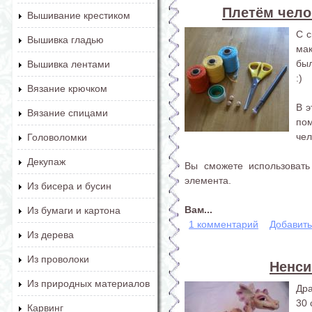
Плетём чело
Вышивание крестиком
С с
Вышивка гладью
ма
был
Вышивка лентами
:)
Вязание крючком
В э
Вязание спицами
по
чел
Головоломки
Декупаж
Вы сможете использовать
элемента.
Из бисера и бусин
Вам...
Из бумаги и картона
1 комментарий
Добавит
Из дерева
Из проволоки
Ненси
Из природных материалов
Дра
30 
Карвинг