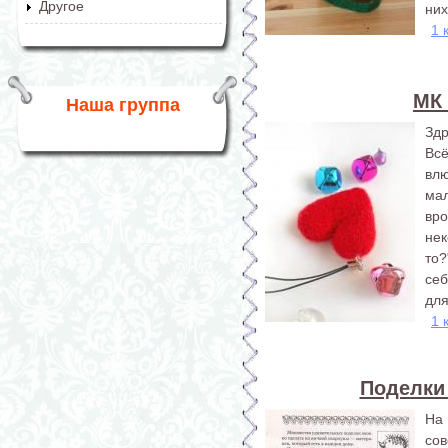
Другое
них
1 
МК 
Наша группа
Здр
Вс
вл
ма
вро
нек
то?
себ
для
1 
Поделки
На 
со