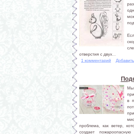
ра
од
мо
по
Ес
ск
сл
отверстия с двух...
1 комментарий
Добавит
Подс
Мы
при
в 
по
пр
ми
проблема, как ветер, ко
создает пожароопасную