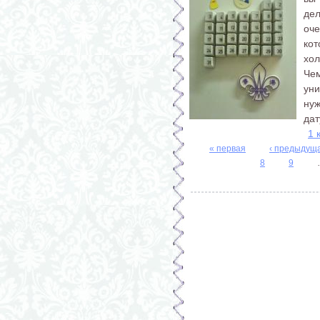
де
оч
ко
хол
Че
уни
нуж
дат
1 
« первая
‹ предыдущ
Страницы
8
9