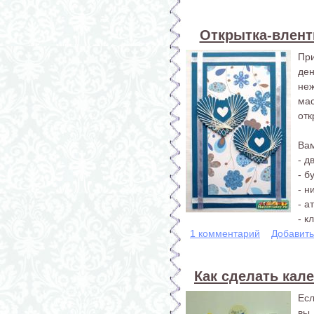
Открытка-вленти
При
де
неж
ма
отк
Вам
- д
- б
- н
- а
- кл
1 комментарий
Добавит
Как сделать кал
Есл
вы