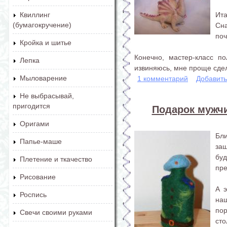
Ита
Квиллинг
(бумагокручение)
Сн
поч
Кройка и шитье
Конечно, мастер-класс п
Лепка
извиняюсь, мне проще сдел
Мыловарение
1 комментарий
Добавит
Не выбрасывай,
пригодится
Подарок мужчи
Оригами
Бли
Папье-маше
за
бу
Плетение и ткачество
пре
Рисование
А э
Роспись
на
пор
Свечи своими руками
сто