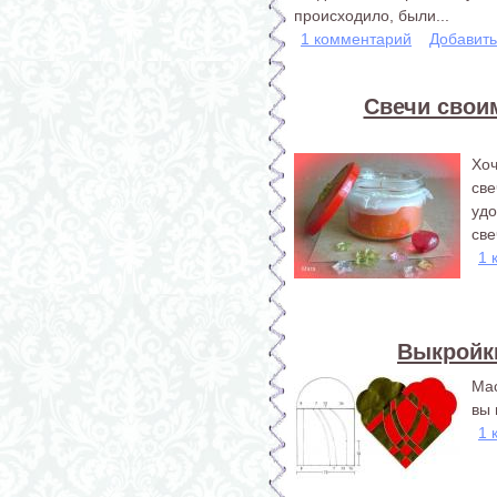
происходило, были...
1 комментарий
Добавит
Свечи свои
Хо
св
уд
све
1 
Выкройк
Мас
вы
1 