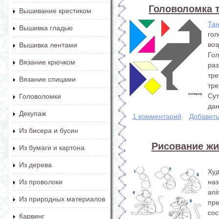
Головоломка т
Вышивание крестиком
Та
Вышивка гладью
го
воз
Вышивка лентами
Го
Вязание крючком
ра
тр
Вязание спицами
тре
Сут
Головоломки
дан
Декупаж
1 комментарий
Добавит
Из бисера и бусин
Рисование ж
Из бумаги и картона
Из дерева
Ху
наз
Из проволоки
an
Из природных материалов
пре
сос
Карвинг