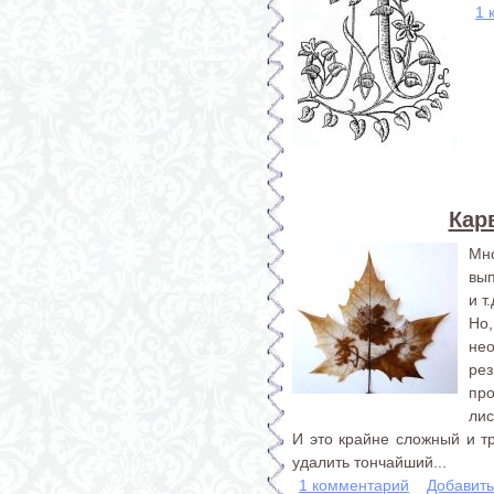
1 
Кар
Мн
вып
и т.
Но
не
ре
про
лис
И это крайне сложный и т
удалить тончайший...
1 комментарий
Добавит