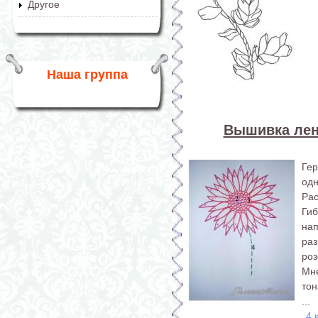
Другое
Наша группа
Вышивка лен
Ге
одн
Рас
Ги
на
ра
ро
Мн
тон
...
4 