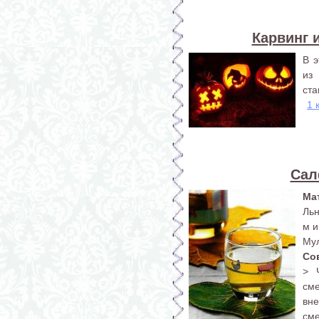
Карвинг 
В э
из
ста
1 
Сал
Ма
Льн
м и
Мул
Со
> 
сме
вне
см