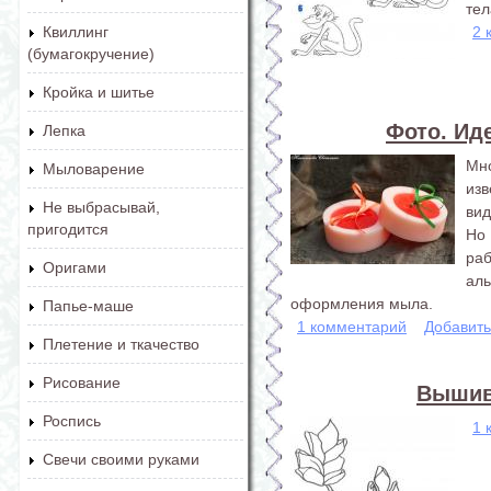
тел
2 
Квиллинг
(бумагокручение)
Кройка и шитье
Фото. Ид
Лепка
Мн
Мыловарение
изв
Не выбрасывай,
вид
пригодится
Но
раб
Оригами
аль
оформления мыла.
Папье-маше
1 комментарий
Добавит
Плетение и ткачество
Рисование
Вышив
Роспись
1 
Свечи своими руками