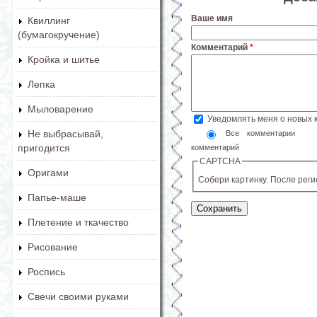
Ваше имя
Квиллинг
(бумагокручение)
Комментарий
*
Кройка и шитье
Лепка
Мыловарение
Уведомлять меня о новых
Не выбрасывай,
Все комментарии
пригодится
комментарий
CAPTCHA
Оригами
Собери картинку. После рег
Папье-маше
Плетение и ткачество
Рисование
Роспись
Свечи своими руками