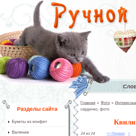
Перейти к основному содержанию
Сло
Главное 
Главная
»
Фото
»
Интересны
Вы здесь
Разделы сайта
сердечко, фото
Квилин
Букеты из конфет
Валяние
24
из
24
<< Первая
<