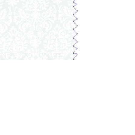
Сайт приручили
Znai.su