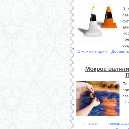
В 
св
фи
за
По
пр
соз
1 комментарий
Добавит
Мокрое валяние
П
Па
при
сва
1 
« первая
‹ предыдущ