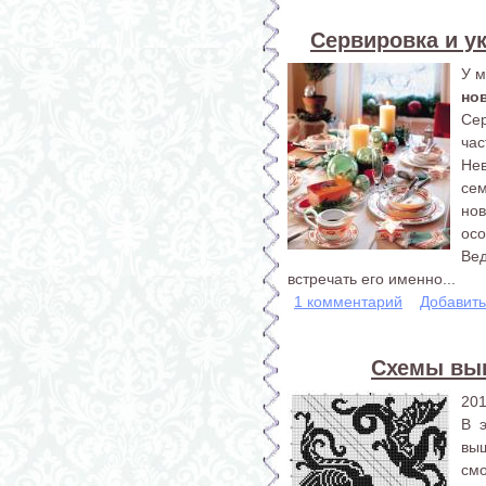
Сервировка и у
У м
но
Сер
час
Нев
сем
но
осо
Вед
встречать его именно...
1 комментарий
Добавит
Схемы выш
201
В 
вы
см