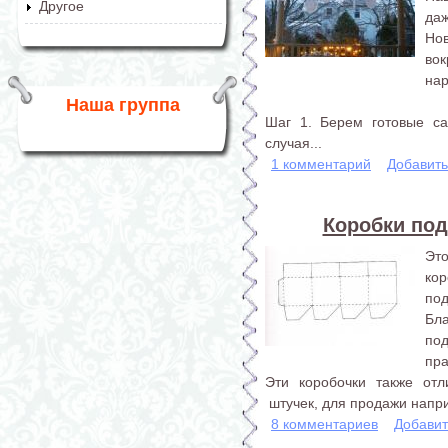
Другое
даж
Но
во
нар
Наша группа
Шаг 1. Берем готовые са
случая...
1 комментарий
Добавит
Коробки по
Эт
ко
под
Бл
по
пра
Эти коробочки также отл
штучек, для продажи напр
8 комментариев
Добавит