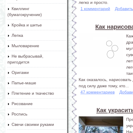
легко и просто.
1 комментарий
Добавит
Квиллинг
(бумагокручение)
Кройка и шитье
Как нарисов
Лепка
Ка
др
Мыловарение
му
су
Не выбрасывай,
ле
пригодится
ле
Оригами
таи
Как оказалось, нарисовать
Папье-маше
под силу даже тому, кто...
47 комментариев
Добави
Плетение и ткачество
Рисование
Как украсит
Роспись
Пр
Свечи своими руками
укр
На