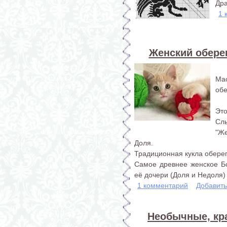
Дра
1 
Женский оберег
Ма
обе
Это
Сл
"Же
Доля.
Традиционная кукла оберег
Самое древнее женское Б
её дочери (Доля и Недоля) 
1 комментарий
Добавит
Необычные, кр