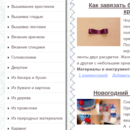
Как завязать 
Вышивание крестиком
кр
Вышивка гладью
Что
пе
Вышивка лентами
по
Вязание крючком
ор
Пос
Вязание спицами
ко
ленты двух расцветок. Жел
Головоломки
а другая с небольшим орн
Декупаж
Материалы и инструменты
1 комментарий
Добавит
Из бисера и бусин
Из бумаги и картона
Новогодний 
Из дерева
Сне
Ори
Из проволоки
га
Из природных материалов
ваш
А 
Карвинг