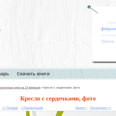
Драко
феврал
для вышив
Цветок
варь
Скачать книги
меню
патичные идеи на 14 февраля
»
Кресло с сердечками, фото
Кресло с сердечками, фото
<< Первая
< Предыдущий
Далее >
Последняя >>