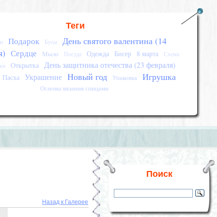
Теги
День святого валентина (14
Подарок
н
Бусы
я)
Сердце
Одежда
Бисер
8 марта
Мыло
Посуда
Схема
День защитника отечества (23 февраля)
Открытка
ки
Новый год
Игрушка
Украшение
Пасха
Упаковка
Основы вязания спицами
Поиск
Назад к Галерее