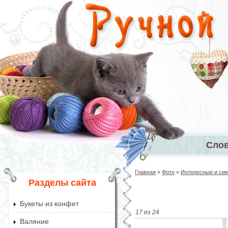
Перейти к основному содержанию
Сло
Главное 
Главная
»
Фото
»
Интересные и сим
Вы здесь
Разделы сайта
Букеты из конфет
17
из
24
Валяние