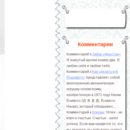
Комментарии
Комментарий к
Зайка «Фростик»
:
Я чокнутый кролик номер два. Я
люблю себя и люблю тебя.
Комментарий к
Как сделать куб
Йошимото
: представляет собой
многогранную механическую
игрушку-головоломку,
изобретенную в 1971 году Наоки
Ёсимото (吉 本 直 貴, Ёсимото
Наоки), который обнаружил,...
Комментарий к
Ключик
: Успех - не
ключ к счастью. Счастье - залог
успеха. Если вам нравится то, что
вы делаете, вы добьетесь успеха.