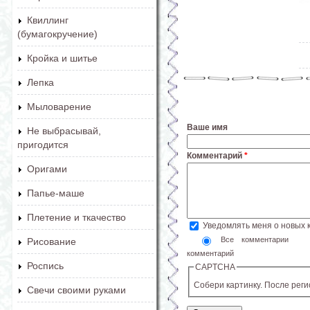
Квиллинг
(бумагокручение)
Кройка и шитье
Лепка
Мыловарение
Ваше имя
Не выбрасывай,
пригодится
Комментарий
*
Оригами
Папье-маше
Плетение и ткачество
Уведомлять меня о новых
Все комментарии
Рисование
комментарий
Роспись
CAPTCHA
Собери картинку. После рег
Свечи своими руками