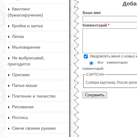
Доба
Квиллинг
Ваше имя
(бумагокручение)
Комментарий
*
Кройка и шитье
Лепка
Мыловарение
Уведомлять меня о новых
Не выбрасывай,
Все комментарии
пригодится
комментарий
Оригами
CAPTCHA
Собери картинку. После рег
Папье-маше
Плетение и ткачество
Рисование
Роспись
Свечи своими руками