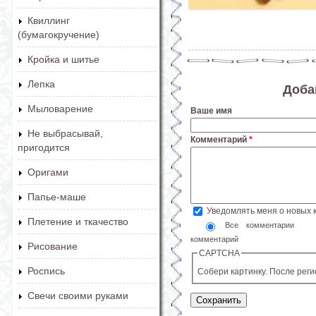
Квиллинг
(бумагокручение)
Кройка и шитье
Лепка
Доба
Мыловарение
Ваше имя
Не выбрасывай,
Комментарий
*
пригодится
Оригами
Папье-маше
Уведомлять меня о новых
Плетение и ткачество
Все комментарии
комментарий
Рисование
CAPTCHA
Роспись
Собери картинку. После рег
Свечи своими руками