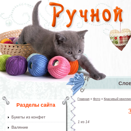
Перейти к основному содержанию
Сло
Главное 
Главная
»
Фото
»
Красивый квиллин
Вы здесь
Разделы сайта
Букеты из конфет
1
из
14
Валяние