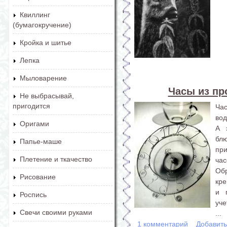
Квиллинг
(бумагокручение)
Кройка и шитье
Лепка
Мыловарение
Часы из пр
Не выбрасывай,
пригодится
Ча
вод
Оригами
А 
бл
Папье-маше
при
Плетение и ткачество
час
Об
Рисование
кр
и 
Роспись
уче
Свечи своими руками
...
1 комментарий
Добавит