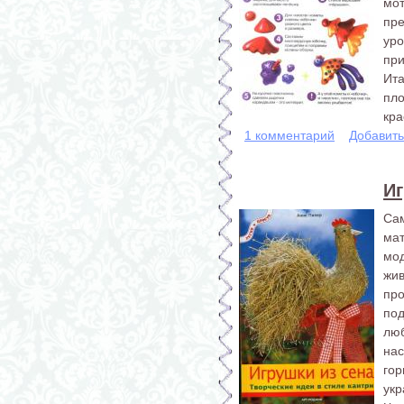
мот
пре
ур
при
Ит
пл
кра
1 комментарий
Добавит
Иг
Са
мат
мо
жи
пр
под
лю
нас
го
укр