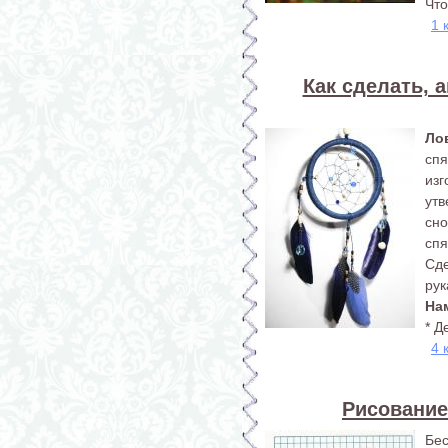
Что
1 
Как сделать, 
Ло
спя
изг
ут
сно
сп
Сд
рук
На
* Д
4 
Рисование
Бес