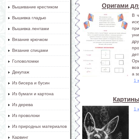
Оригами дл
Вышивание крестиком
В ч
Вышивка гладью
ис
при
Вышивка лентами
уни
Вязание крючком
др
про
Вязание спицами
дет
Ори
Головоломки
воз
Декупаж
а з
1 
Из бисера и бусин
Из бумаги и картона
Картины
Из дерева
1 
Из проволоки
Из природных материалов
Карвинг