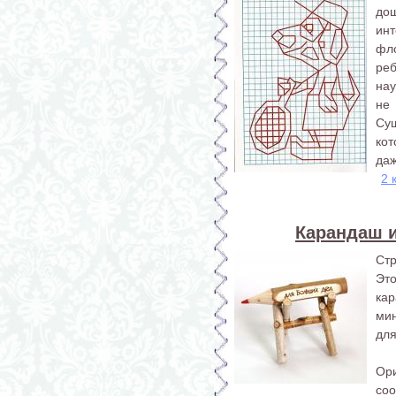
до
ин
фл
реб
нау
не
Су
кот
даж
2 
Карандаш и
Стр
Эт
ка
ми
для
Ор
со