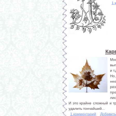
1 
Кар
Мн
вып
и т.
Но
не
ре
про
лис
И это крайне сложный и т
удалить тончайший...
1 комментарий
Добавит