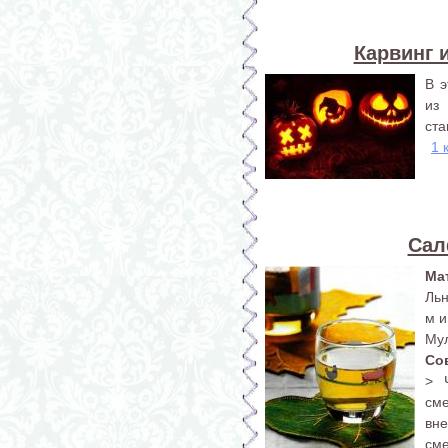
Карвинг 
В э
из
ста
1 
Сал
Ма
Льн
м и
Мул
Со
> 
сме
вне
см