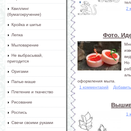
тел
2 
Квиллинг
(бумагокручение)
Кройка и шитье
Фото. Ид
Лепка
Мн
Мыловарение
изв
Не выбрасывай,
вид
пригодится
Но
раб
Оригами
аль
оформления мыла.
Папье-маше
1 комментарий
Добавит
Плетение и ткачество
Рисование
Вышив
Роспись
1 
Свечи своими руками