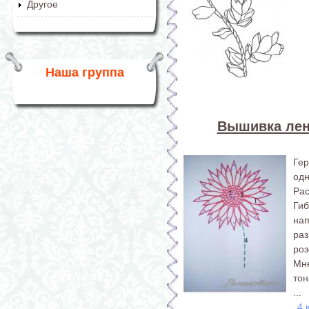
Другое
Наша группа
Вышивка лен
Ге
одн
Рас
Ги
на
ра
ро
Мн
тон
...
4 