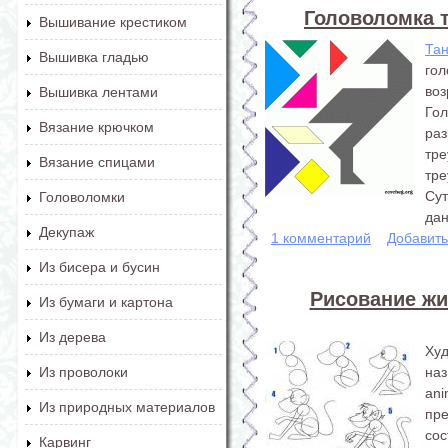
Головоломка т
Вышивание крестиком
Та
Вышивка гладью
го
воз
Вышивка лентами
Го
Вязание крючком
ра
тр
Вязание спицами
тре
Сут
Головоломки
дан
Декупаж
1 комментарий
Добавит
Из бисера и бусин
Рисование ж
Из бумаги и картона
Из дерева
Ху
наз
Из проволоки
an
Из природных материалов
пре
сос
Карвинг