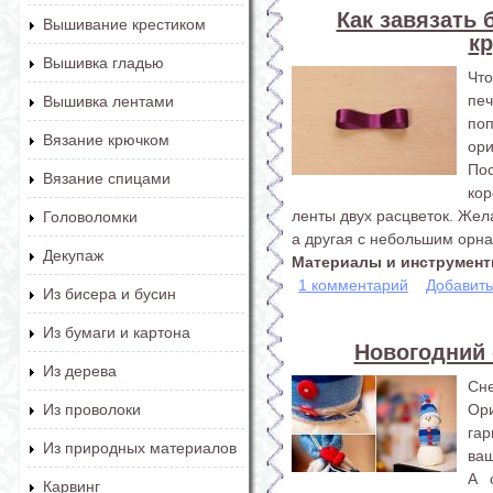
Как завязать 
Вышивание крестиком
кр
Вышивка гладью
Что
пе
Вышивка лентами
по
Вязание крючком
ор
Пос
Вязание спицами
ко
ленты двух расцветок. Жел
Головоломки
а другая с небольшим орн
Декупаж
Материалы и инструменты
1 комментарий
Добавит
Из бисера и бусин
Из бумаги и картона
Новогодний 
Из дерева
Сне
Ори
Из проволоки
га
Из природных материалов
ваш
А 
Карвинг