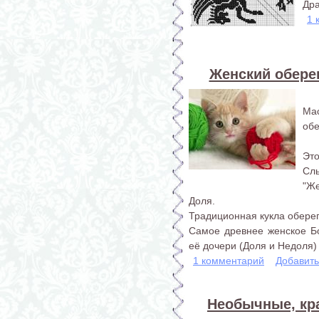
Дра
1 
Женский оберег
Ма
обе
Это
Сл
"Же
Доля.
Традиционная кукла оберег
Самое древнее женское Б
её дочери (Доля и Недоля) 
1 комментарий
Добавит
Необычные, кр