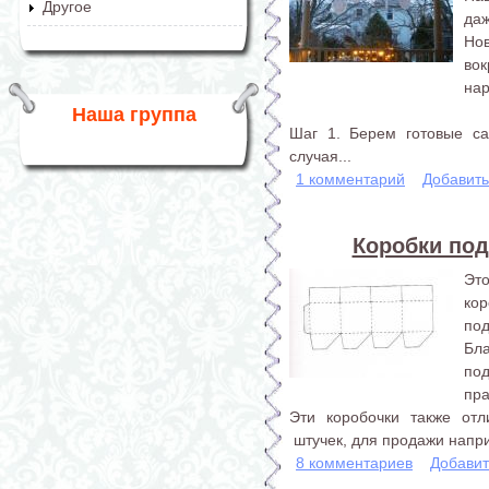
Другое
даж
Но
во
нар
Наша группа
Шаг 1. Берем готовые са
случая...
1 комментарий
Добавит
Коробки по
Эт
ко
под
Бл
по
пра
Эти коробочки также отл
штучек, для продажи напр
8 комментариев
Добавит