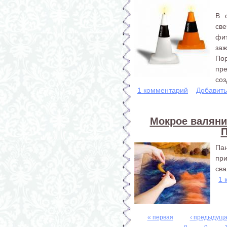
В 
св
фи
за
По
пр
соз
1 комментарий
Добавит
Мокрое валяние
П
Па
при
сва
1 
« первая
‹ предыдущ