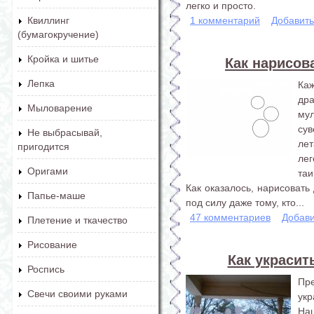
легко и просто.
1 комментарий
Добавит
Квиллинг
(бумагокручение)
Кройка и шитье
Как нарисов
Лепка
Ка
др
Мыловарение
му
су
Не выбрасывай,
ле
пригодится
ле
Оригами
таи
Как оказалось, нарисовать
Папье-маше
под силу даже тому, кто...
47 комментариев
Добави
Плетение и ткачество
Рисование
Как украсит
Роспись
Пр
Свечи своими руками
укр
На