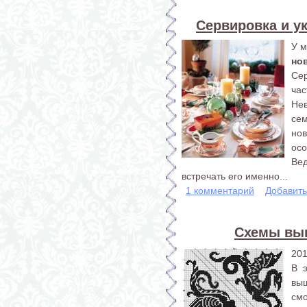
Сервировка и у
У м
но
Сер
час
Нев
сем
но
осо
Вед
встречать его именно...
1 комментарий
Добавит
Схемы выш
201
В 
вы
см