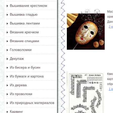
Вышивание крестиком
Мас
Вышивка гладью
ори
Дан
Вышивка лентами
2 
Вязание крючком
Вязание спицами
Головоломки
Декупаж
Из бисера и бусин
Кви
Из бумаги и картона
кар
обр
Из дерева
1 
Из проволоки
Из природных материалов
Карвинг