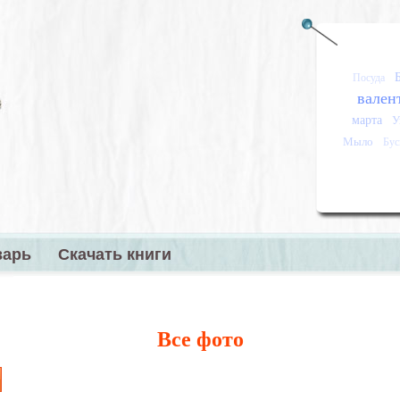
Посуда
вален
марта
У
Мыло
Бу
варь
Скачать книги
меню
Все фото