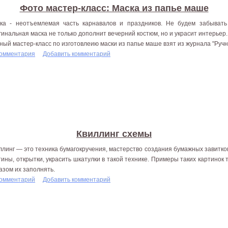
Фото мастер-класс: Маска из папье маше
ка - неотъемлемая часть карнавалов и праздников. Не будем забывать
гинальная маска не только дополнит вечерний костюм, но и украсит интерьер.
ный мастер-класс по изготовлеию маски из папье маше взят из журнала "Руч
комментария
Добавить комментарий
Квиллинг схемы
ллинг — это техника бумагокручения, мастерство создания бумажных завитк
тины, открытки, украсить шкатулки в такой технике. Примеры таких картинок 
азом их заполнять.
комментарий
Добавить комментарий