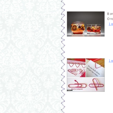
В э
О т
1 
1 