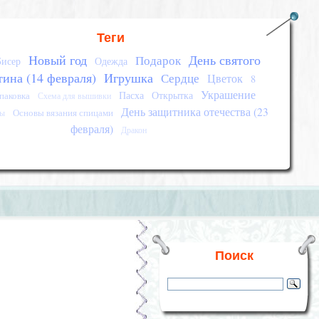
Теги
Новый год
День святого
Подарок
Бисер
Одежда
тина (14 февраля)
Игрушка
Сердце
Цветок
8
Украшение
Пасха
Открытка
паковка
Схема для вышивки
День защитника отечества (23
Основы вязания спицами
сы
февраля)
Дракон
Поиск