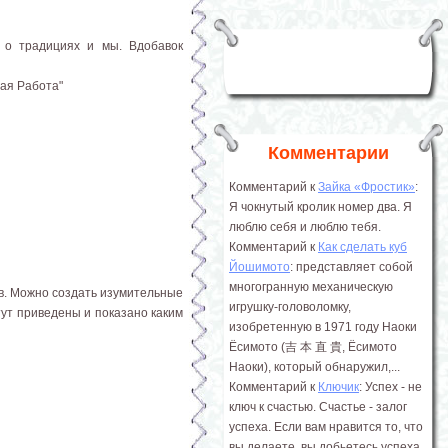
 о традициях и мы. Вдобавок
ная Работа"
Комментарии
Комментарий к
Зайка «Фростик»
:
Я чокнутый кролик номер два. Я
люблю себя и люблю тебя.
Комментарий к
Как сделать куб
Йошимото
: представляет собой
многогранную механическую
ов. Можно создать изумительные
игрушку-головоломку,
тут приведены и показано каким
изобретенную в 1971 году Наоки
Ёсимото (吉 本 直 貴, Ёсимото
Наоки), который обнаружил,...
Комментарий к
Ключик
: Успех - не
ключ к счастью. Счастье - залог
успеха. Если вам нравится то, что
вы делаете, вы добьетесь успеха.