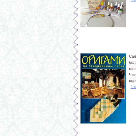
Сал
бол
мен
Что
пер
1 