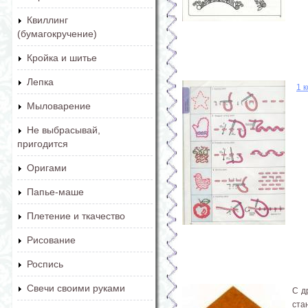
Квиллинг
(бумагокручение)
Кройка и шитье
Лепка
1 
Мыловарение
Не выбрасывай,
пригодится
Оригами
Папье-маше
Плетение и ткачество
Рисование
Роспись
Свечи своими руками
С д
ста