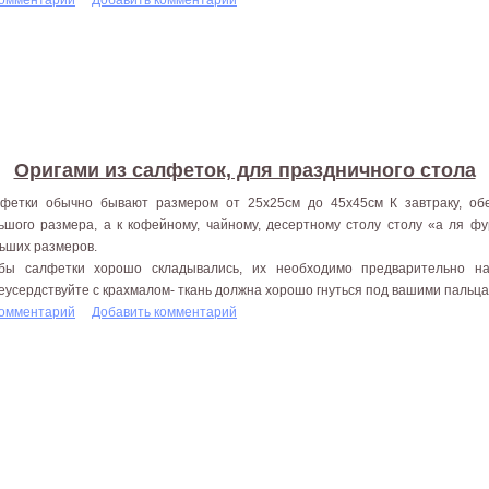
Оригами из салфеток, для праздничного стола
фетки обычно бывают размером от 25x25см до 45x45см К завтраку, об
ьшого размера, а к кофейному, чайному, десертному столу столу «а ля фу
ьших размеров.
бы салфетки хорошо складывались, их необходимо предварительно на
еусердствуйте с крахмалом- ткань должна хорошо гнуться под вашими пальцам
комментарий
Добавить комментарий