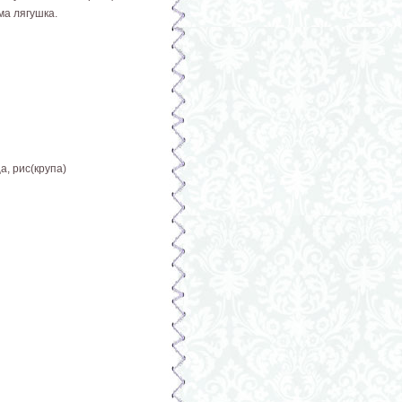
ма лягушка.
а, рис(крупа)