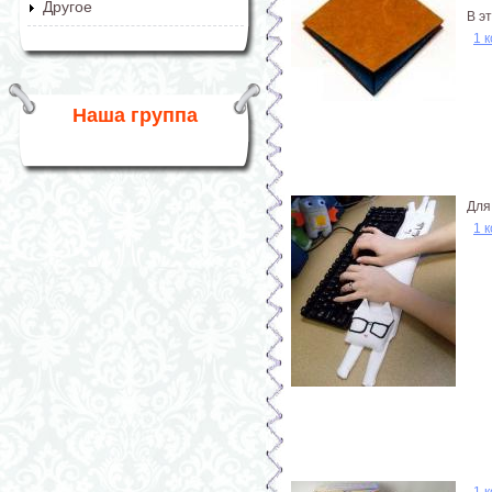
Другое
В э
1 
Наша группа
Для
1 
1 