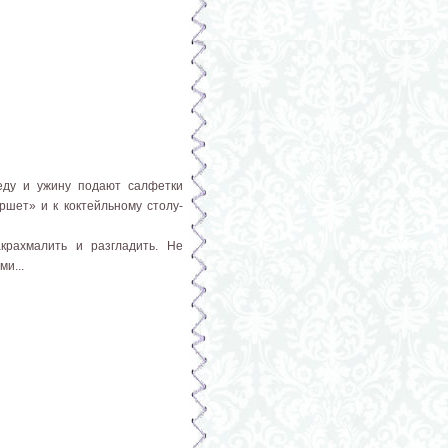
еду и ужину подают салфетки
ршет» и к коктейльному столу-
крахмалить и разгладить. Не
и...