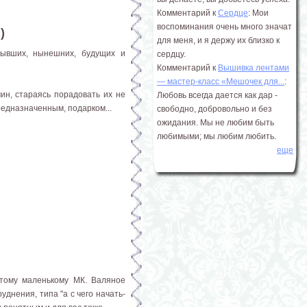
Комментарий к
Сердце
: Мои
воспоминания очень много значат
)
для меня, и я держу их близко к
бывших, нынешних, будущих и
сердцу.
Комментарий к
Вышивка лентами
― мастер-класс «Мешочек для...
:
ин, стараясь порадовать их не
Любовь всегда дается как дар -
редназначенным, подарком...
свободно, добровольно и без
ожидания. Мы не любим быть
любимыми; мы любим любить.
еще
этому маленькому МК. Валяное
уднения, типа "а с чего начать-