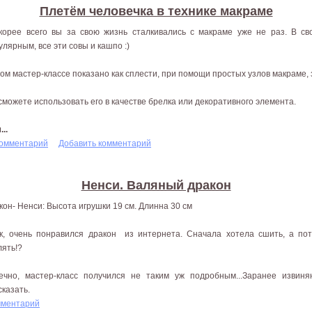
Плетём человечка в технике макраме
корее всего вы за свою жизнь сталкивались с макраме уже не раз. В с
улярным, все эти совы и кашпо :)
том мастер-классе показано как сплести, при помощи простых узлов макраме, 
сможете использовать его в качестве брелка или декоративного элемента.
..
комментарий
Добавить комментарий
Ненси. Валяный дракон
кон- Ненси: Высота игрушки 19 см. Длинна 30 см
к, очень понравился дракон из интернета. Сначала хотела сшить, а по
лять!?
ечно, мастер-класс получился не таким уж подробным...Заранее извин
сказать.
мментарий