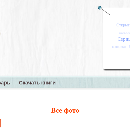
Открыт
вязани
Серд
вышивки
варь
Скачать книги
меню
Все фото