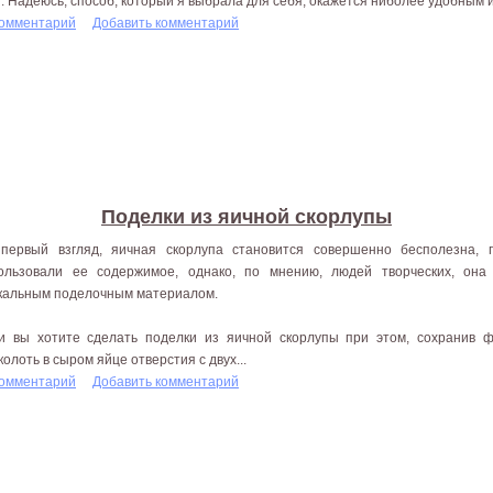
". Надеюсь, способ, который я выбрала для себя, окажется ниболее удобным 
комментарий
Добавить комментарий
Поделки из яичной скорлупы
первый взгляд, яичная скорлупа становится совершенно бесполезна, 
ользовали ее содержимое, однако, по мнению, людей творческих, он
кальным поделочным материалом.
и вы хотите сделать поделки из яичной скорлупы при этом, сохранив ф
колоть в сыром яйце отверстия с двух...
комментарий
Добавить комментарий