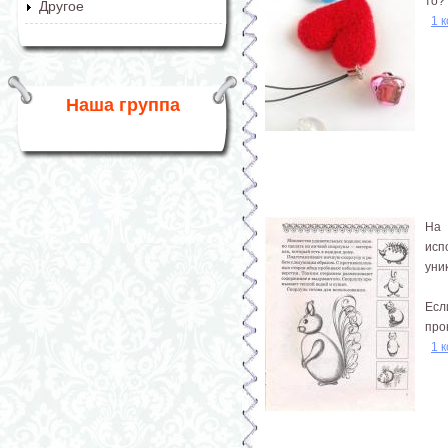
то?
Другое
1 
Наша группа
На 
исп
уни
Есл
про
1 