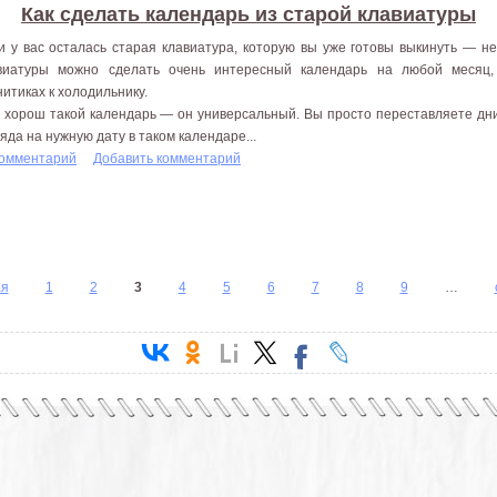
Как сделать календарь из старой клавиатуры
и у вас осталась старая клавиатура, которую вы уже готовы выкинуть — не
виатуры можно сделать очень интересный календарь на любой месяц,
нитиках к холодильнику.
 хорош такой календарь — он универсальный. Вы просто переставляете дни
ляда на нужную дату в таком календаре...
комментарий
Добавить комментарий
ая
1
2
3
4
5
6
7
8
9
…