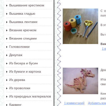
Вышивание крестиком
С с
Вышивка гладью
поп
Вышивка лентами
В э
Вязание крючком
Вы 
Вязание спицами
Вам.
Головоломки
1 
Декупаж
Из бисера и бусин
Дра
Из бумаги и картона
Ита
Из дерева
сва
Из проволоки
Кон
Из природных материалов
рас
1 комментарий
Добавить ко
Карвинг