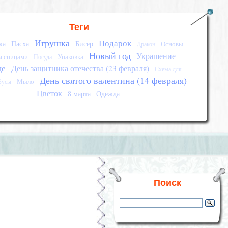
Теги
Игрушка
Подарок
ка
Пасха
Бисер
Основы
Дракон
Новый год
Украшение
я спицами
Упаковка
Посуда
це
День защитника отечества (23 февраля)
Схема для
День святого валентина (14 февраля)
Мыло
Бусы
Цветок
8 марта
Одежда
Поиск