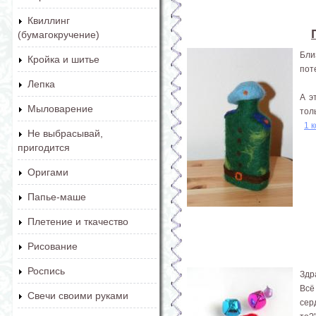
Квиллинг
(бумагокручение)
Бли
Кройка и шитье
пот
Лепка
А э
Мыловарение
тол
1 
Не выбрасывай,
пригодится
Оригами
Папье-маше
Плетение и ткачество
Рисование
Роспись
Здр
Всё
Свечи своими руками
сер