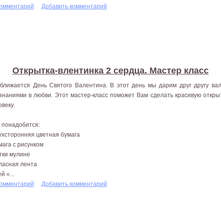
комментарий
Добавить комментарий
Открытка-влентинка 2 сердца. Мастер класс
ближается День Святого Валентина. В этот день мы дарим друг другу ва
знаниями в любви. Этот мастер-класс поможет Вам сделать красивую откры
овеку.
 понадобится:
вухсторонняя цветная бумага
умага с рисунком
итки мулине
тласная лента
ей «...
комментарий
Добавить комментарий