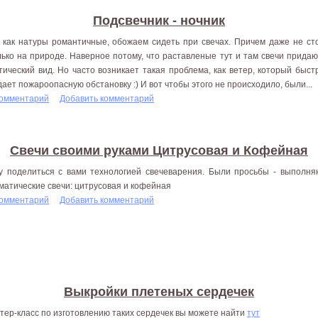
Подсвечник - ночник
 как натуры романтичные, обожаем сидеть при свечах. Причем даже не ст
лько на природе. Наверное потому, что раставленые тут и там свечи прида
тический вид. Но часто возникает такая проблема, как ветер, который быст
дает пожароопасную обстановку :) И вот чтобы этого не происходило, были...
комментарий
Добавить комментарий
Свечи своими руками Цитрусовая и Кофейная
у поделиться с вами технологией свечеварения. Были просьбы - выполня
матические свечи: цитрусовая и кофейная
комментарий
Добавить комментарий
Выкройки плетеных сердечек
тер-класс по изготовлению таких сердечек вы можете найти
тут