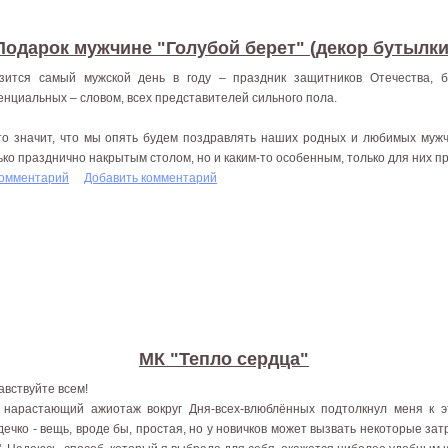
Подарок мужчине "Голубой берет" (декор бутылки
зится самый мужской день в году – праздник защитников Отечества, 
енциальных – словом, всех представителей сильного пола.
то значит, что мы опять будем поздравлять наших родных и любимых мужч
ько празднично накрытым столом, но и каким-то особенным, только для них п
комментарий
Добавить комментарий
МК "Тепло сердца"
авствуйте всем!
 нарастающий ажиотаж вокруг Дня-всех-влюблённых подтолкнул меня к 
дечко - вещь, вроде бы, простая, но у новичков может вызвать некоторые затр