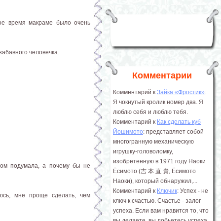
вое время макраме было очень
забавного человечка.
Комментарии
Комментарий к
Зайка «Фростик»
:
Я чокнутый кролик номер два. Я
люблю себя и люблю тебя.
Комментарий к
Как сделать куб
Йошимото
: представляет собой
многогранную механическую
игрушку-головоломку,
изобретенную в 1971 году Наоки
том подумала, а почему бы не
Ёсимото (吉 本 直 貴, Ёсимото
Наоки), который обнаружил,...
Комментарий к
Ключик
: Успех - не
яюсь, мне проще сделать, чем
ключ к счастью. Счастье - залог
успеха. Если вам нравится то, что
вы делаете, вы добьетесь успеха.