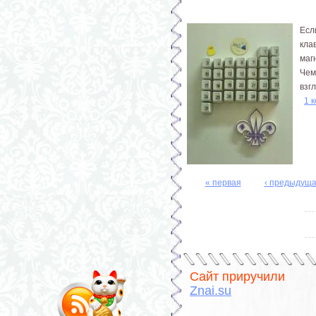
Есл
кла
маг
Чем
взг
1 
« первая
‹ предыдущ
Страницы
Сайт приручили
Znai.su