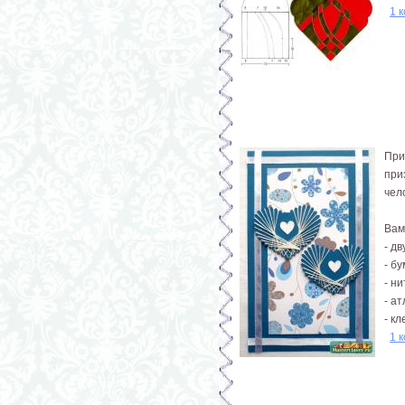
1 
При
при
чел
Вам
- д
- б
- н
- а
- кл
1 