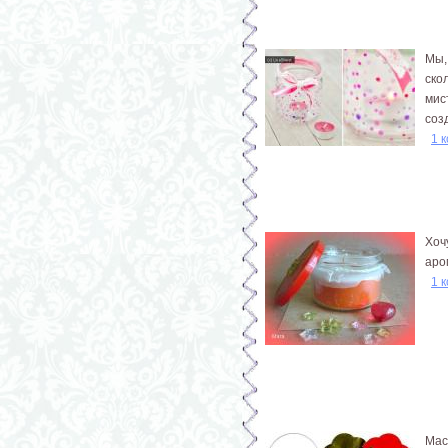
Мы,
ско
мис
соз
1 
Хоч
аро
1 
Мас