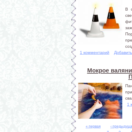
В 
св
фи
за
По
пр
соз
1 комментарий
Добавит
Мокрое валяние
П
Па
при
сва
1 
« первая
‹ предыдущ