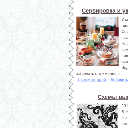
Сервировка и у
У м
но
Сер
час
Нев
сем
но
осо
Вед
встречать его именно...
1 комментарий
Добавит
Схемы выш
201
В 
вы
см