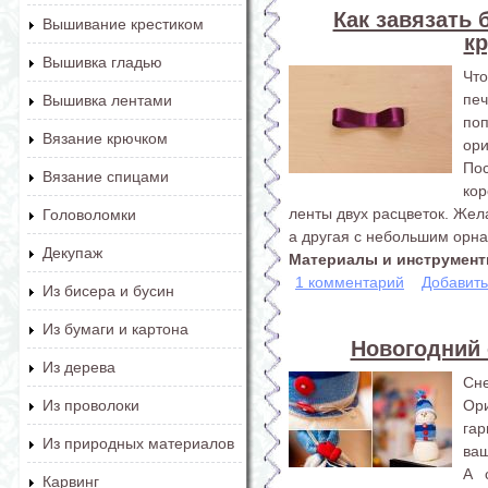
Как завязать 
Вышивание крестиком
кр
Вышивка гладью
Что
пе
Вышивка лентами
по
Вязание крючком
ор
Пос
Вязание спицами
ко
ленты двух расцветок. Жел
Головоломки
а другая с небольшим орн
Декупаж
Материалы и инструменты
1 комментарий
Добавит
Из бисера и бусин
Из бумаги и картона
Новогодний 
Из дерева
Сне
Ори
Из проволоки
га
Из природных материалов
ваш
А 
Карвинг