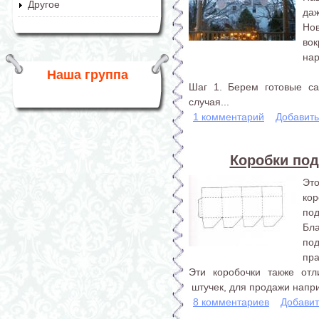
Другое
даж
Но
во
нар
Наша группа
Шаг 1. Берем готовые са
случая...
1 комментарий
Добавит
Коробки по
Эт
ко
под
Бл
по
пра
Эти коробочки также отл
штучек, для продажи напр
8 комментариев
Добавит