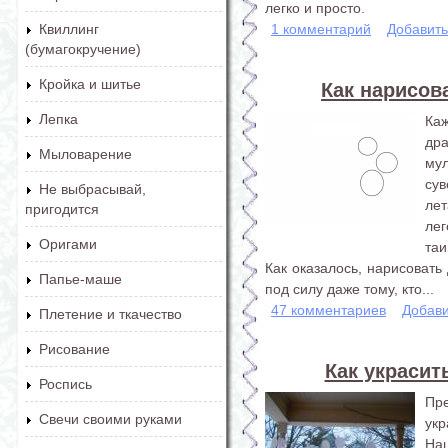
легко и просто.
1 комментарий
Добавит
Квиллинг
(бумагокручение)
Кройка и шитье
Как нарисов
Лепка
Ка
др
Мыловарение
му
су
Не выбрасывай,
ле
пригодится
ле
Оригами
таи
Как оказалось, нарисовать
Папье-маше
под силу даже тому, кто...
47 комментариев
Добави
Плетение и ткачество
Рисование
Как украсит
Роспись
Пр
Свечи своими руками
укр
На