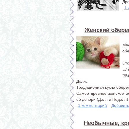
Дра
1 
Женский оберег
Ма
обе
Это
Сл
"Же
Доля.
Традиционная кукла оберег
Самое древнее женское Б
её дочери (Доля и Недоля) 
1 комментарий
Добавит
Необычные, кр