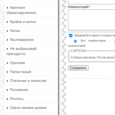
Комментарий
*
Квиллинг
(бумагокручение)
Кройка и шитье
Лепка
Уведомлять меня о новых 
Мыловарение
Все комментарии
комментарий
Не выбрасывай,
CAPTCHA
пригодится
Собери картинку. После реги
Оригами
Папье-маше
Плетение и ткачество
Рисование
Роспись
Свечи своими руками