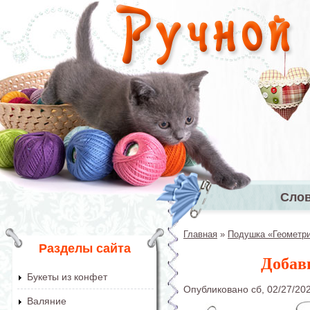
Перейти к основному содержанию
Сло
Главное 
Главная
»
Подушка «Геометри
Вы здесь
Разделы сайта
Добав
Букеты из конфет
Опубликовано сб, 02/27/20
Валяние