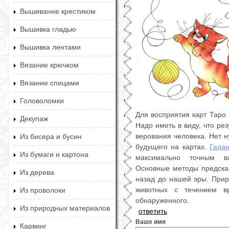
Вышивание крестиком
Вышивка гладью
Вышивка лентами
Вязание крючком
Вязание спицами
Головоломки
Для восприятия карт Таро
Декупаж
Надо иметь в виду, что ре
верования человека. Нет н
Из бисера и бусин
будущего на картах.
Гада
Из бумаги и картона
максимально точным ва
Основные методы предска
Из дерева
назад до нашей эры. При
животных с течением в
Из проволоки
обнаруженного.
Из природных материалов
ответить
Ваше имя
Карвинг