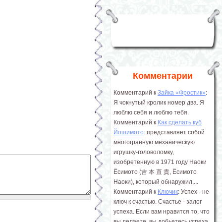
Комментарии
Комментарий к
Зайка «Фростик»
:
Я чокнутый кролик номер два. Я
люблю себя и люблю тебя.
Комментарий к
Как сделать куб
Йошимото
: представляет собой
многогранную механическую
игрушку-головоломку,
изобретенную в 1971 году Наоки
Ёсимото (吉 本 直 貴, Ёсимото
Наоки), который обнаружил,...
Комментарий к
Ключик
: Успех - не
ключ к счастью. Счастье - залог
успеха. Если вам нравится то, что
вы делаете, вы добьетесь успеха.