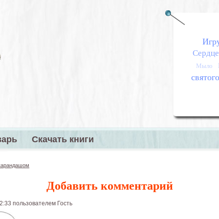
Игр
Сердц
Мыло
святог
варь
Скачать книги
меню
 карандашом
Добавить комментарий
 22:33 пользователем
Гость