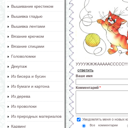
Вышивание крестиком
Вышивка гладью
Вышивка лентами
Вязание крючком
Вязание спицами
Головоломки
УУУУЖЖЖАААААССССС!!!!!!
Декупаж
ответить
Ваше имя
Из бисера и бусин
Из бумаги и картона
Комментарий
*
Из дерева
Из проволоки
Из природных материалов
Уведомлять меня о новых 
Все комментарии
Карвинг