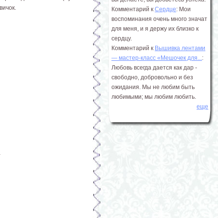
вичок.
Комментарий к
Сердце
: Мои
воспоминания очень много значат
для меня, и я держу их близко к
сердцу.
Комментарий к
Вышивка лентами
― мастер-класс «Мешочек для...
:
Любовь всегда дается как дар -
свободно, добровольно и без
ожидания. Мы не любим быть
любимыми; мы любим любить.
еще
а