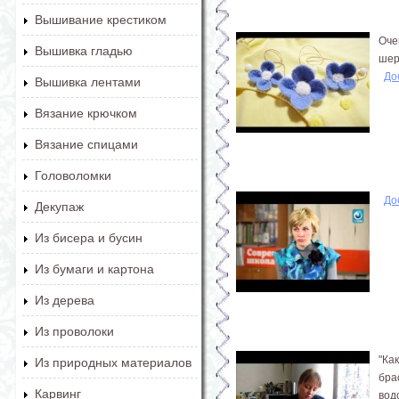
Вышивание крестиком
Оче
Вышивка гладью
шер
До
Вышивка лентами
Вязание крючком
Вязание спицами
Головоломки
До
Декупаж
Из бисера и бусин
Из бумаги и картона
Из дерева
Из проволоки
"Ка
Из природных материалов
бра
Карвинг
вод