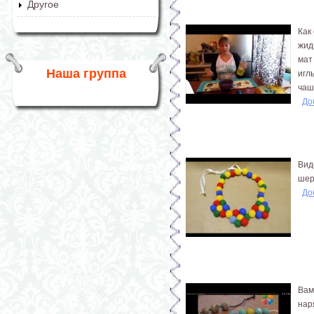
Другое
Как
жид
мат
Наша группа
игл
чаш
До
Вид
шер
До
Вам
нар