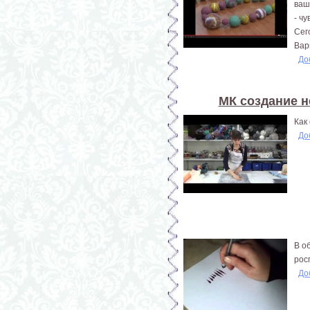
ваш
- ч
Сег
Вар
До
МК создание н
Как
До
В о
рос
До
Страницы