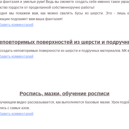
а фантазия и умелые руки! Ведь вы сможете создать себе именно такое укр
увство гордости от проделанной собственноручно работы!
одня мы покажем вам, как можно свалять бусы из шерсти. Это - лишь о
иации подскажет вам ваша фантазия!
бавить комментарий
еповторимых поверхностей из шерсти и подруч
 создать неповторимые поверхности из шерсти и подручных материалов. МК 
бавить комментарий
Роспись, мазки, обучение росписи
бучающем видео рассказывается, как выполняются базовые мазки. Урок подой
пись с самых азов.
бавить комментарий