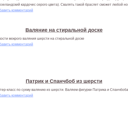
озеландский кардочес серого цвета). Свалять такой браслет сможет любой но
бавить комментарий
Валяние на стиральной доске
кости мокрого валяния шерсти на стиральной доске
бавить комментарий
Патрик и Спанчбоб из шерсти
тер-класс по сухму валянию из шерсти. Валяем фигурки Патрика и Спанчбоб
бавить комментарий