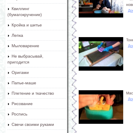
нов
Квиллинг
До
(бумагокручение)
Кройка и шитье
Лепка
Тон
Мыловарение
До
Не выбрасывай,
пригодится
Оригами
Папье-маше
Плетение и ткачество
Мас
До
Рисование
Роспись
Свечи своими руками