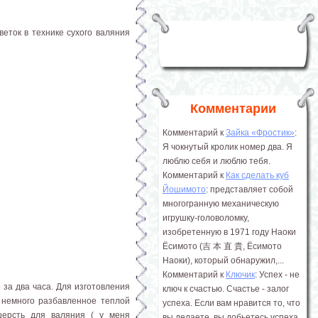
веток в технике сухого валяния
Комментарии
Комментарий к
Зайка «Фростик»
:
Я чокнутый кролик номер два. Я
люблю себя и люблю тебя.
Комментарий к
Как сделать куб
Йошимото
: представляет собой
многогранную механическую
игрушку-головоломку,
изобретенную в 1971 году Наоки
Ёсимото (吉 本 直 貴, Ёсимото
Наоки), который обнаружил,...
Комментарий к
Ключик
: Успех - не
 за два часа. Для изготовления
ключ к счастью. Счастье - залог
 немного разбавленное теплой
успеха. Если вам нравится то, что
шерсть для валяния ( у меня
вы делаете, вы добьетесь успеха.