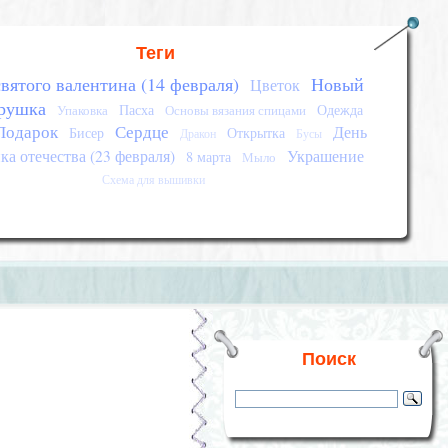
Теги
вятого валентина (14 февраля)
Новый
Цветок
рушка
Пасха
Одежда
Упаковка
Основы вязания спицами
Подарок
Сердце
День
Бисер
Открытка
Дракон
Бусы
а отечества (23 февраля)
Украшение
8 марта
Мыло
Схема для вышивки
Поиск