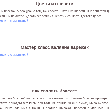
Цветы из шерсти
нь простой видео урок о том, как сделать цветы из шерсти. Выполняется ц
сти. Вы научитесь делать лепестки из шерсти и собирать цветок в целое.
бавить комментарий
Мастер класс валяние варежек
бавить комментарий
Как свалять браслет
к свалять браслет" мастер класс для начинающих. Валяем браслет примерно
слета понадобятся: Иглы для валяния тонкие №40 "Гамма", мыло жидкое
ой, губка для мытья машины плотная широкая, полотенце для рук , 