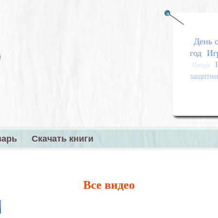
День с
год
Иг
Посуда
защитник
варь
Скачать книги
меню
Все видео