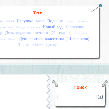
Теги
Игрушка
Подарок
ка
Пасха
Бисер
Основы
Дракон
Новый год
Украшение
я спицами
Упаковка
Посуда
це
День защитника отечества (23 февраля)
Схема для
День святого валентина (14 февраля)
Мыло
Бусы
Цветок
8 марта
Одежда
Поиск