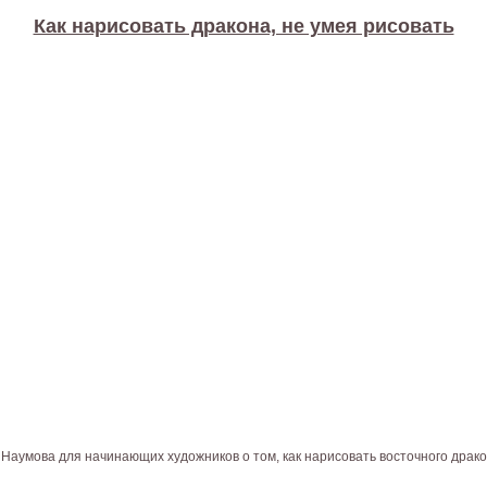
Как нарисовать дракона, не умея рисовать
аумова для начинающих художников о том, как нарисовать восточного драко