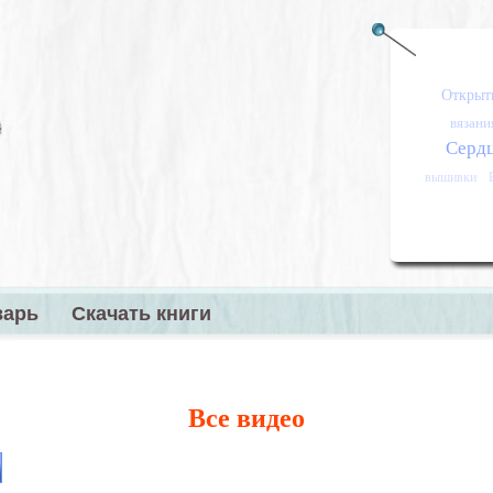
Открыт
вязани
Серд
вышивки
варь
Скачать книги
меню
Все видео