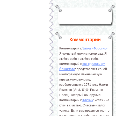
Комментарии
Комментарий к
Зайка «Фростик»
:
Я чокнутый кролик номер два. Я
люблю себя и люблю тебя.
Комментарий к
Как сделать куб
Йошимото
: представляет собой
многогранную механическую
игрушку-головоломку,
изобретенную в 1971 году Наоки
Ёсимото (吉 本 直 貴, Ёсимото
Наоки), который обнаружил,...
Комментарий к
Ключик
: Успех - не
ключ к счастью. Счастье - залог
успеха. Если вам нравится то, что
вы делаете, вы добьетесь успеха.