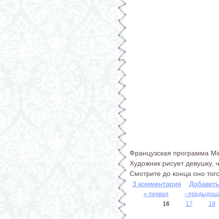
Французская программа Min
Художник рисует девушку, 
Смотрите до конца оно того
3 комментария
Добавит
« первая
‹ предыдущ
Страницы
16
17
18