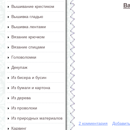
В
Вышивание крестиком
Вышивка гладью
Вышивка лентами
Вязание крючком
Вязание спицами
Головоломки
Декупаж
Из бисера и бусин
Из бумаги и картона
Из дерева
Из проволоки
Из природных материалов
2 комментария
Добавит
Карвинг