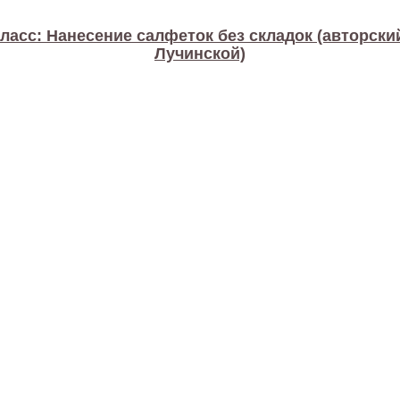
ласс: Нанесение салфеток без складок (авторск
Лучинской)