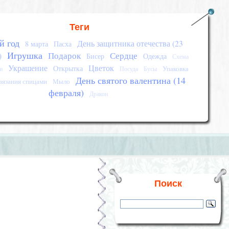
Теги
й год
День защитника отечества (23
8 марта
Пасха
Игрушка
Подарок
Сердце
)
Бисер
Одежда
Схема
Украшение
Цветок
Открытка
Упаковка
и
Посуда
Бусы
День святого валентина (14
вязания спицами
Мыло
февраля)
Дракон
Поиск