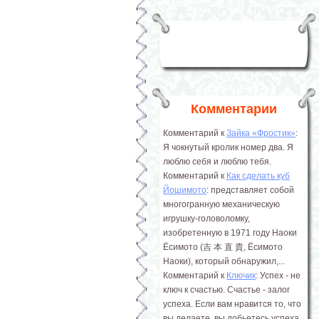
Комментарии
Комментарий к
Зайка «Фростик»
:
Я чокнутый кролик номер два. Я
люблю себя и люблю тебя.
Комментарий к
Как сделать куб
Йошимото
: представляет собой
многогранную механическую
игрушку-головоломку,
изобретенную в 1971 году Наоки
Ёсимото (吉 本 直 貴, Ёсимото
Наоки), который обнаружил,...
Комментарий к
Ключик
: Успех - не
ключ к счастью. Счастье - залог
успеха. Если вам нравится то, что
вы делаете, вы добьетесь успеха.