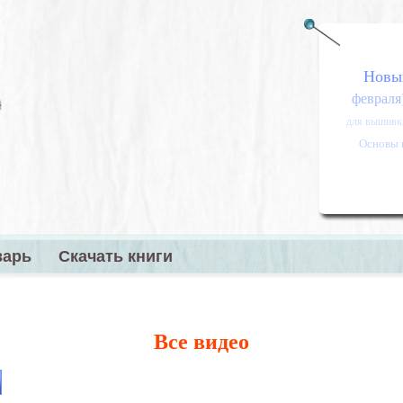
Новы
февраля
для вышивк
Основы 
варь
Скачать книги
меню
Все видео